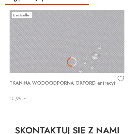
Bestseller
TKANINA WODOODPORNA OXFORD antracyt
Cena
10,99 zł
SKONTAKTUJ SIĘ Z NAMI