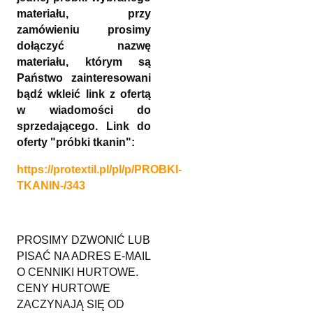
materiału, przy
zamówieniu prosimy
dołączyć nazwę
materiału, którym są
Państwo zainteresowani
bądź wkleić link z ofertą
w wiadomości do
sprzedającego. Link do
oferty "próbki tkanin":
https://protextil.pl/pl/p/PROBKI-
TKANIN-/343
PROSIMY DZWONIĆ LUB
PISAĆ NA ADRES E-MAIL
O CENNIKI HURTOWE.
CENY HURTOWE
ZACZYNAJĄ SIĘ OD