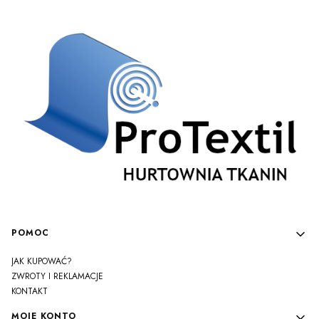
Linki w stopce
POMOC
JAK KUPOWAĆ?
ZWROTY I REKLAMACJE
KONTAKT
MOJE KONTO