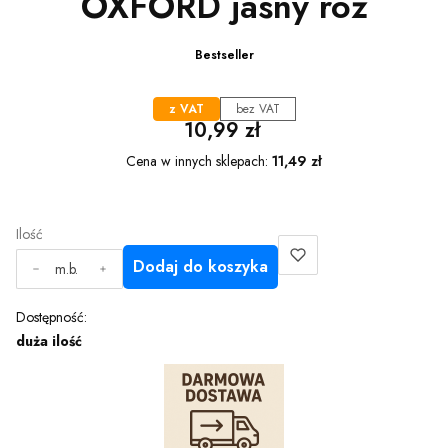
OXFORD jasny róż
Bestseller
z VAT
bez VAT
Cena
10,99 zł
Cena w innych sklepach:
11,49 zł
Ilość
Dodaj do koszyka
m.b.
Dostępność:
duża ilość