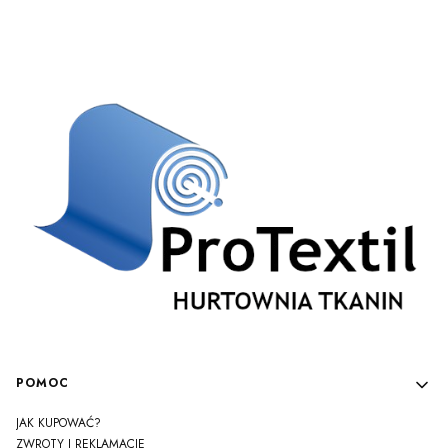
Linki w stopce
POMOC
JAK KUPOWAĆ?
ZWROTY I REKLAMACJE