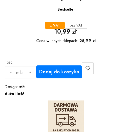
Bestseller
z VAT
bez VAT
Cena
10,99 zł
Cena w innych sklepach:
25,99 zł
Ilość
Dodaj do koszyka
m.b.
Dostępność:
duża ilość