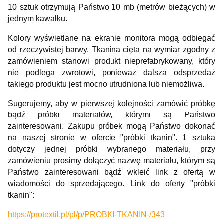
10 sztuk otrzymują Państwo 10 mb (metrów bieżących) w
jednym kawałku.
Kolory wyświetlane na ekranie monitora mogą odbiegać
od rzeczywistej barwy. Tkanina cięta na wymiar zgodny z
zamówieniem stanowi produkt nieprefabrykowany, który
nie podlega zwrotowi, ponieważ dalsza odsprzedaż
takiego produktu jest mocno utrudniona lub niemożliwa.
Sugerujemy, aby w pierwszej kolejności zamówić próbkę
bądź próbki materiałów, którymi są Państwo
zainteresowani. Zakupu próbek mogą Państwo dokonać
na naszej stronie w ofercie "próbki tkanin". 1 sztuka
dotyczy jednej próbki wybranego materiału, przy
zamówieniu prosimy dołączyć nazwę materiału, którym są
Państwo zainteresowani bądź wkleić link z ofertą w
wiadomości do sprzedającego. Link do oferty "próbki
tkanin":
https://protextil.pl/pl/p/PROBKI-TKANIN-/343