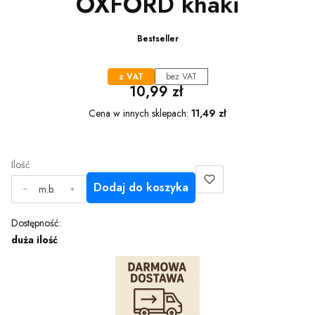
OXFORD khaki
Bestseller
z VAT
bez VAT
Cena
10,99 zł
Cena w innych sklepach:
11,49 zł
Ilość
Dodaj do koszyka
m.b.
Dostępność:
duża ilość