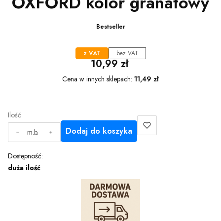
OXFORD kolor granatowy
Bestseller
z VAT
bez VAT
Cena
10,99 zł
Cena w innych sklepach:
11,49 zł
Ilość
Dodaj do koszyka
m.b.
Dostępność:
duża ilość