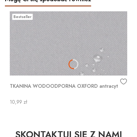
Bestseller
TKANINA WODOODPORNA OXFORD antracyt
Cena
10,99 zł
SKONTAKTUJ SIĘ Z NAMI