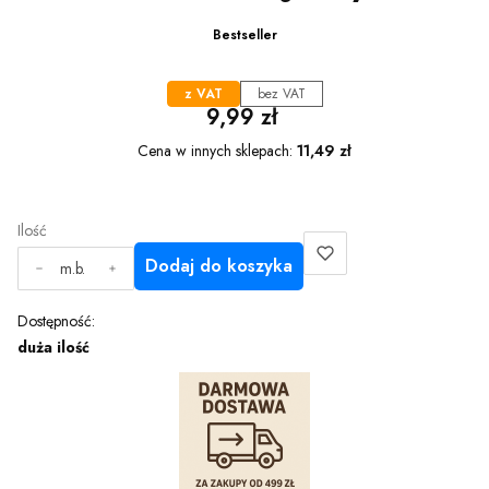
Bestseller
z VAT
bez VAT
Cena
9,99 zł
Cena w innych sklepach:
11,49 zł
Ilość
Dodaj do koszyka
m.b.
Dostępność:
duża ilość