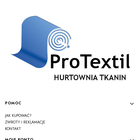
Linki w stopce
POMOC
JAK KUPOWAĆ?
ZWROTY I REKLAMACJE
KONTAKT
MOJE KONTO