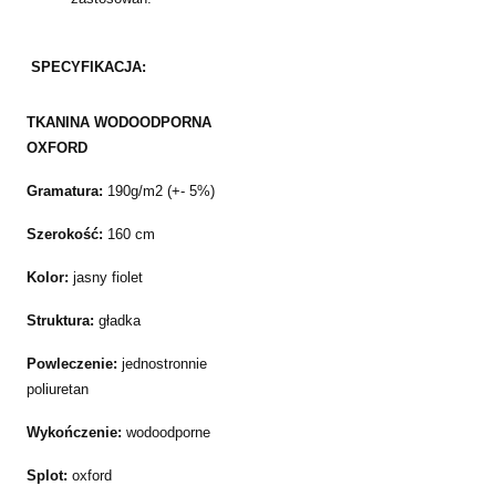
SPECYFIKACJA:
TKANINA WODOODPORNA
OXFORD
Gramatura:
190g/m2 (+- 5%)
Szerokość:
160 cm
Kolor:
jasny fiolet
Struktura:
gładka
Powleczenie:
jednostronnie
poliuretan
Wykończenie:
wodoodporne
Splot:
oxford