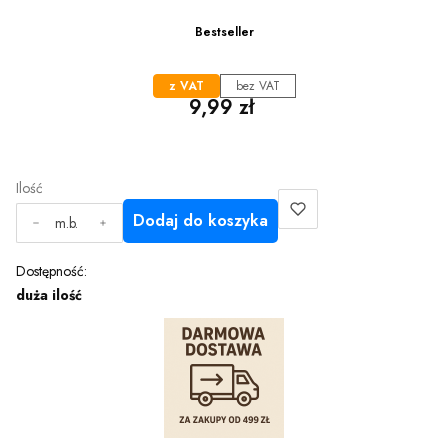
Bestseller
z VAT
bez VAT
Cena
9,99 zł
Ilość
Dodaj do koszyka
m.b.
Dostępność:
duża ilość