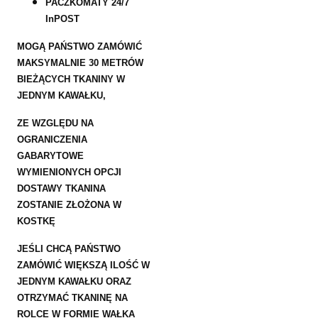
PACZKOMATY 24/7
InPOST
MOGĄ PAŃSTWO ZAMÓWIĆ
MAKSYMALNIE 30 METRÓW
BIEŻĄCYCH TKANINY W
JEDNYM KAWAŁKU,
ZE WZGLĘDU NA
OGRANICZENIA
GABARYTOWE
WYMIENIONYCH OPCJI
DOSTAWY TKANINA
ZOSTANIE ZŁOŻONA W
KOSTKĘ
JEŚLI CHCĄ PAŃSTWO
ZAMÓWIĆ WIĘKSZĄ ILOŚĆ W
JEDNYM KAWAŁKU ORAZ
OTRZYMAĆ TKANINĘ NA
ROLCE W FORMIE WAŁKA