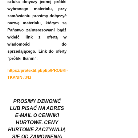
sztuka dotyczy jednej próbki
wybranego materiału, przy
zamówieniu prosimy dołączyć
nazwę materiału, którym są
Państwo zainteresowani bądź
wkleić link z ofertą
w
wiadomości do
sprzedającego.
Link do oferty
"próbki tkanin":
https://protextil.pl/pl/p/PROBKI-
TKANIN-/343
PROSIMY DZWONIĆ
LUB PISAĆ NA ADRES
E-MAIL O CENNIKI
HURTOWE. CENY
HURTOWE ZACZYNAJĄ
SIĘ OD ZAMÓWIENIA