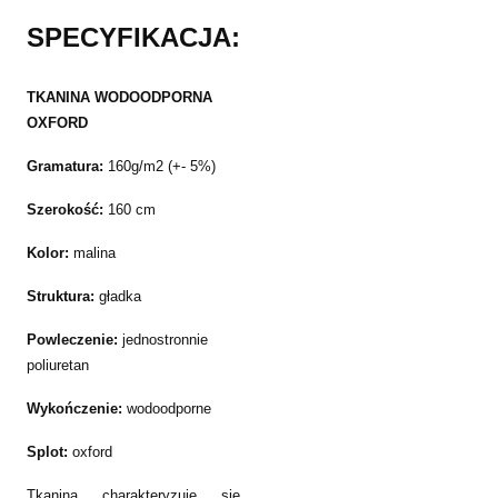
SPECYFIKACJA:
TKANINA WODOODPORNA
OXFORD
Gramatura:
160g/m2 (+- 5%)
Szerokość:
160 cm
Kolor:
malina
Struktura:
gładka
Powleczenie:
jednostronnie
poliuretan
Wykończenie:
wodoodporne
Splot:
oxford
Tkanina charakteryzuje się