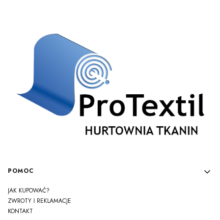
Linki w stopce
POMOC
JAK KUPOWAĆ?
ZWROTY I REKLAMACJE
KONTAKT