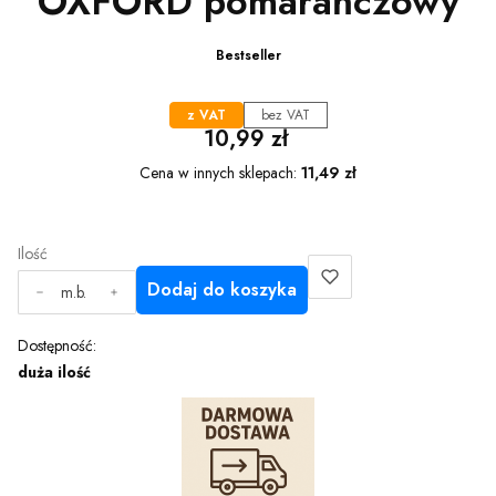
OXFORD pomarańczowy
Bestseller
z VAT
bez VAT
Cena
10,99 zł
Cena w innych sklepach:
11,49 zł
Ilość
Dodaj do koszyka
m.b.
Dostępność:
duża ilość