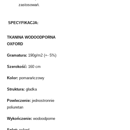
zastosowań.
SPECYFIKACJA:
TKANINA WODOODPORNA
OXFORD
Gramatura:
190g/m2 (+- 5%)
Szerokość:
160 cm
Kolor:
pomarańczowy
Struktura:
gładka
Powleczenie:
jednostronnie
poliuretan
Wykończenie:
wodoodporne
Splot:
oxford