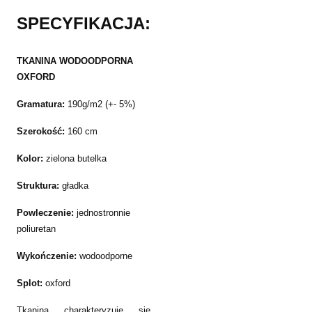
SPECYFIKACJA:
TKANINA WODOODPORNA
OXFORD
Gramatura:
190g/m2 (+- 5%)
Szerokość:
160 cm
Kolor:
zielona butelka
Struktura:
gładka
Powleczenie:
jednostronnie
poliuretan
Wykończenie:
wodoodporne
Splot:
oxford
Tkanina charakteryzuje się