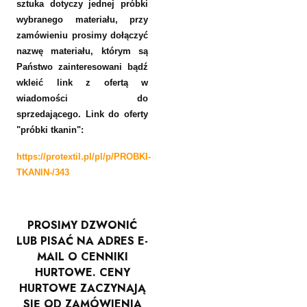
sztuka dotyczy jednej próbki
wybranego materiału, przy
zamówieniu prosimy dołączyć
nazwę materiału, którym są
Państwo zainteresowani bądź
wkleić link z ofertą
w
wiadomości do
sprzedającego.
Link do oferty
"próbki tkanin":
https://protextil.pl/pl/p/PROBKI-
TKANIN-/343
PROSIMY DZWONIĆ
LUB PISAĆ NA ADRES E-
MAIL O CENNIKI
HURTOWE. CENY
HURTOWE ZACZYNAJĄ
SIĘ OD ZAMÓWIENIA