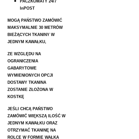
PACZKOMATY 24/7
InPOST
MOGĄ PAŃSTWO ZAMÓWIĆ
MAKSYMALNIE 30 METRÓW
BIEŻĄCYCH TKANINY W
JEDNYM KAWAŁKU,
ZE WZGLĘDU NA
OGRANICZENIA
GABARYTOWE
WYMIENIONYCH OPCJI
DOSTAWY TKANINA
ZOSTANIE ZŁOŻONA W
KOSTKĘ
JEŚLI CHCĄ PAŃSTWO
ZAMÓWIĆ WIĘKSZĄ ILOŚĆ W
JEDNYM KAWAŁKU ORAZ
OTRZYMAĆ TKANINĘ NA
ROLCE W FORMIE WAŁKA