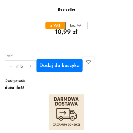
Bestseller
z VAT
bez VAT
Cena
10,99 zł
Ilość
Dodaj do koszyka
m.b.
Dostępność:
duża ilość