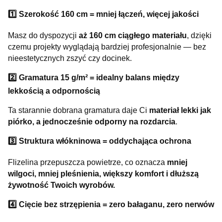
1️⃣ Szerokość 160 cm = mniej łączeń, więcej jakości
Masz do dyspozycji
aż 160 cm ciągłego materiału
, dzięki
czemu projekty wyglądają bardziej profesjonalnie — bez
nieestetycznych zszyć czy docinek.
2️⃣ Gramatura 15 g/m² = idealny balans między
lekkością a odpornością
Ta starannie dobrana gramatura daje Ci
materiał lekki jak
piórko, a jednocześnie odporny na rozdarcia
.
3️⃣ Struktura włókninowa = oddychająca ochrona
Flizelina przepuszcza powietrze, co oznacza
mniej
wilgoci, mniej pleśnienia, większy komfort i dłuższą
żywotność Twoich wyrobów.
4️⃣ Cięcie bez strzępienia = zero bałaganu, zero nerwów