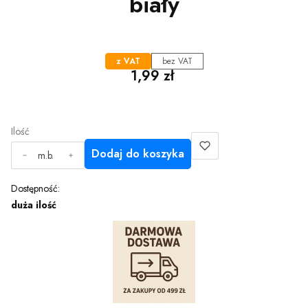
biały
z VAT
bez VAT
Cena
1,99 zł
Ilość
Dodaj do koszyka
m.b.
Dostępność:
duża ilość