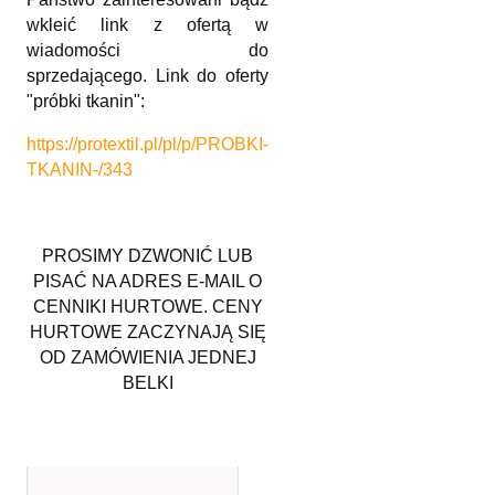
wkleić link z ofertą w
wiadomości do
sprzedającego. Link do oferty
"próbki tkanin":
https://protextil.pl/pl/p/PROBKI-
TKANIN-/343
PROSIMY DZWONIĆ LUB
PISAĆ NA ADRES E-MAIL O
CENNIKI HURTOWE. CENY
HURTOWE ZACZYNAJĄ SIĘ
OD ZAMÓWIENIA JEDNEJ
BELKI