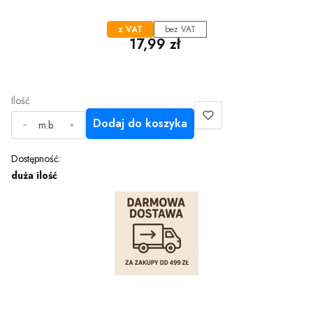
z VAT
bez VAT
Cena
17,99 zł
Ilość
Dodaj do koszyka
m.b.
Dostępność:
duża ilość