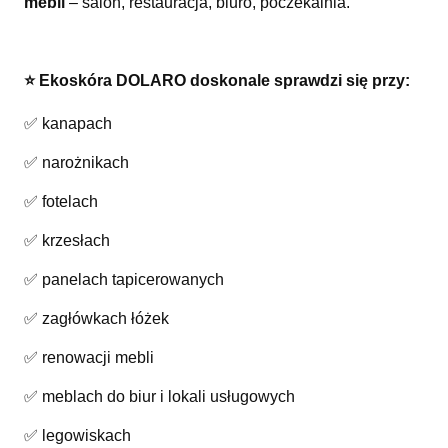
mebli
– salon, restauracja, biuro, poczekalnia.
⭐️ Ekoskóra DOLARO doskonale sprawdzi się przy:
✅ kanapach
✅ narożnikach
✅ fotelach
✅ krzesłach
✅ panelach tapicerowanych
✅ zagłówkach łóżek
✅ renowacji mebli
✅ meblach do biur i lokali usługowych
✅ legowiskach