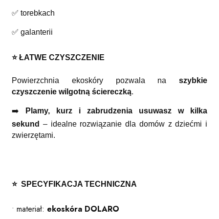
✅ torebkach
✅ galanterii
⭐️ ŁATWE CZYSZCZENIE
Powierzchnia ekoskóry pozwala na
szybkie
czyszczenie wilgotną ściereczką
.
➡️
Plamy, kurz i zabrudzenia usuwasz w kilka
sekund
– idealne rozwiązanie dla domów z dziećmi i
zwierzętami.
⭐️ SPECYFIKACJA TECHNICZNA
• materiał:
ekoskóra DOLARO