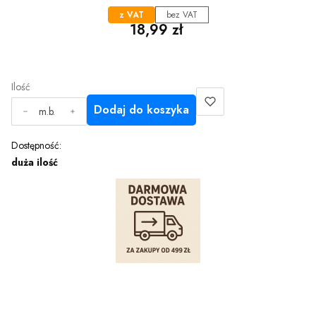
z VAT
bez VAT
Cena
18,99 zł
Ilość
Dodaj do koszyka
m.b.
Dostępność:
duża ilość