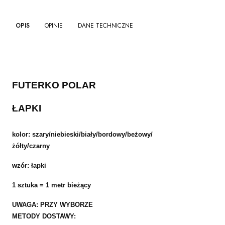
OPIS
OPINIE
DANE TECHNICZNE
FUTERKO POLAR
ŁAPKI
kolor: szary/niebieski/biały/bordowy/beżowy/
żółty/czarny
wzór: łapki
1 sztuka = 1 metr bieżący
UWAGA: PRZY WYBORZE
METODY DOSTAWY: