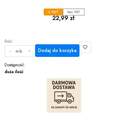
z VAT
bez VAT
Cena
22,99 zł
Ilość
Dodaj do koszyka
m.b.
Dostępność:
duża ilość