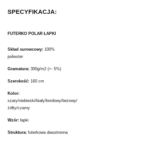
SPECYFIKACJA:
FUTERKO POLAR ŁAPKI
Skład surowcowy:
100%
poliester
Gramatura:
300g/m2 (+- 5%)
Szerokość:
160 cm
Kolor:
szary/niebieski/biały/bordowy/beżowy/
żółty/czarny
Wzór:
łapki
Struktura:
futerkowa dwustronna