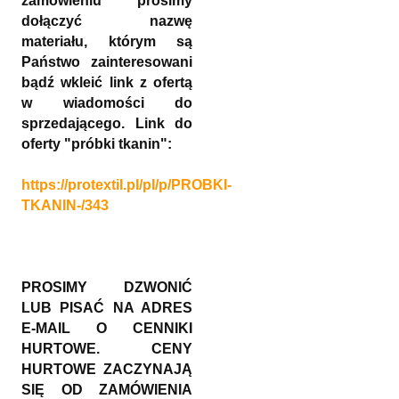
zamówieniu prosimy
dołączyć nazwę
materiału, którym są
Państwo zainteresowani
bądź wkleić link z ofertą
w wiadomości do
sprzedającego. Link do
oferty "próbki tkanin":
https://protextil.pl/pl/p/PROBKI-
TKANIN-/343
PROSIMY DZWONIĆ
LUB PISAĆ NA ADRES
E-MAIL O CENNIKI
HURTOWE. CENY
HURTOWE ZACZYNAJĄ
SIĘ OD ZAMÓWIENIA