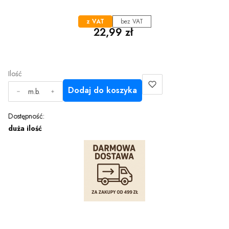
z VAT
bez VAT
Cena
22,99 zł
Ilość
Dodaj do koszyka
m.b.
Dostępność:
duża ilość