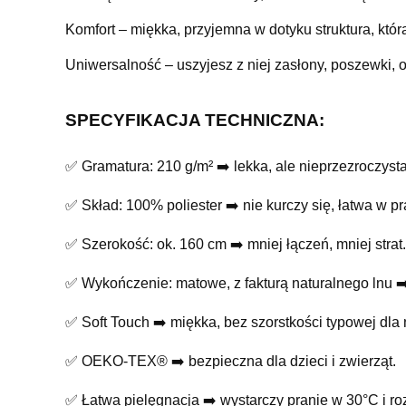
Komfort – miękka, przyjemna w dotyku struktura, która
Uniwersalność – uszyjesz z niej zasłony, poszewki, ob
SPECYFIKACJA TECHNICZNA:
✅ Gramatura: 210 g/m² ➡️ lekka, ale nieprzezroczysta
✅ Skład: 100% poliester ➡️ nie kurczy się, łatwa w p
✅ Szerokość: ok. 160 cm ➡️ mniej łączeń, mniej strat.
✅ Wykończenie: matowe, z fakturą naturalnego lnu ➡️
✅ Soft Touch ➡️ miękka, bez szorstkości typowej dla 
✅ OEKO-TEX® ➡️ bezpieczna dla dzieci i zwierząt.
✅ Łatwa pielęgnacja ➡️ wystarczy pranie w 30°C i ro