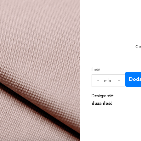
Ce
Ilość
Doda
m.b.
Dostępność:
duża ilość