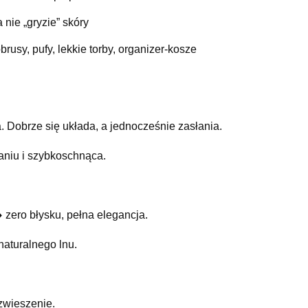
 nie „gryzie” skóry
rusy, pufy, lekkie torby, organizer‑kosze
. Dobrze się układa, a jednocześnie zasłania.
raniu i szybkoschnąca.
 zero błysku, pełna elegancja.
naturalnego lnu.
zwieszenie.