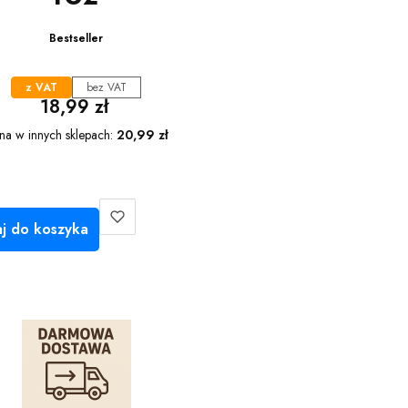
Bestseller
z VAT
bez VAT
Cena
18,99 zł
na w innych sklepach:
20,99 zł
j do koszyka