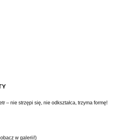
TY
 – nie strzępi się, nie odkształca, trzyma formę!
obacz w galerii!)