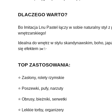
DLACZEGO WARTO?
B
o Imitacja Lnu Pastel łączy w sobie naturalny styl z
wnętrzarskiego!
Idealna do wnętrz w stylu skandynawskim, boho, jap
się efektem ✂️✨
TOP ZASTOSOWANIA:
⭐️ Zasłony, rolety rzymskie
⭐️ Poszewki, pufy, narzuty
⭐️ Obrusy, bieżniki, serwetki
⭐️ Lekkie torby, organizery