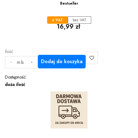
Bestseller
z VAT
bez VAT
Cena
16,99 zł
Ilość
Dodaj do koszyka
m.b.
Dostępność:
duża ilość