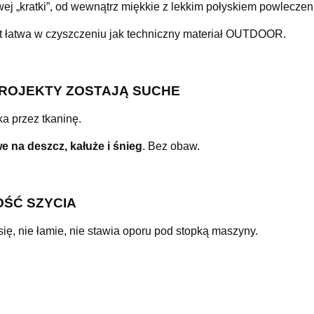
ej „kratki”, od wewnątrz miękkie z lekkim połyskiem powlecz
est łatwa w czyszczeniu jak techniczny materiał OUTDOOR.
ROJEKTY ZOSTAJĄ SUCHE
a przez tkaninę.
e na deszcz, kałuże i śnieg
. Bez obaw.
OŚĆ SZYCIA
się, nie łamie, nie stawia oporu pod stopką maszyny.