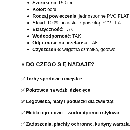
Szerokość
: 150 cm
Kolor:
ecru
Rodzaj powleczenia
: jednostronne PVC FLAT 
Skład
: 100% poliester z powłoką PCV FLAT
Elastyczność
: TAK
Wodoodporność
: TAK
Odporność na przetarcia
: TAK
Czyszczenie
: wilgotna szmatka, gotowe
⭐️ DO CZEGO SIĘ NADAJE?
✅ Torby sportowe i miejskie
✅
Pokrowce na wózki dziecięce
✅ Legowiska, maty i poduszki dla zwierząt
✅ Meble ogrodowe – wodoodporne i stylowe
✅
Zadaszenia, płachty ochronne, kurtyny warszt