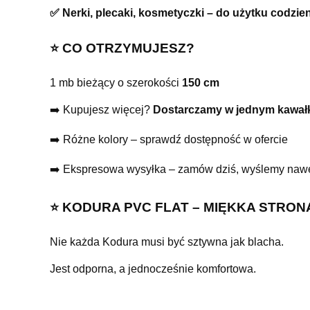
✅ Nerki, plecaki, kosmetyczki – do użytku codzi
⭐️ CO OTRZYMUJESZ?
1 mb bieżący o szerokości
150 cm
➡️ Kupujesz więcej?
Dostarczamy w jednym kawał
➡️ Różne kolory – sprawdź dostępność w ofercie
➡️ Ekspresowa wysyłka – zamów dziś, wyślemy nawe
⭐️ KODURA PVC FLAT – MIĘKKA STRO
Nie każda Kodura musi być sztywna jak blacha.
Jest odporna, a jednocześnie komfortowa.