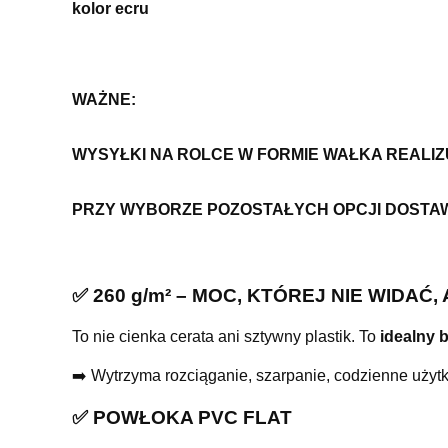
kolor ecru
WAŻNE:
WYSYŁKI NA ROLCE W FORMIE WAŁKA REALI
PRZY WYBORZE POZOSTAŁYCH OPCJI DOSTA
✅ 260 g/m² – MOC, KTÓREJ NIE WIDAĆ,
To nie cienka cerata ani sztywny plastik. To
idealny 
➡️ Wytrzyma rozciąganie, szarpanie, codzienne użyt
✅ POWŁOKA PVC FLAT