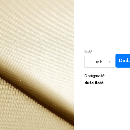
Ilość
Doda
m.b.
Dostępność:
duża ilość