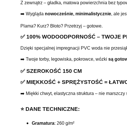
Z zewnątrz – gładka, matowa powierzchnia bez typow
➡️ Wygląda
nowocześnie, minimalistycznie
, ale j
Plama? Kurz? Błoto? Przetrzyj – gotowe.
✅ 100% WODOODPORNOŚĆ – TWOJE P
Dzięki specjalnej impregnacji PVC woda nie przesiąk
➡️ Twoje torby, legowiska, pokrowce, wózki
są gotow
✅ SZEROKOŚĆ 150 CM
✅ MIĘKKOŚĆ + SPRĘŻYSTOŚĆ = ŁATW
➡️ Miękki chwyt, elastyczna struktura – nie marszczy 
⭐️ DANE TECHNICZNE:
Gramatura
: 260 g/m²