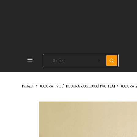
PEŁNA OFERTA
Wyczyść
Szukaj
ProTextil
KODURA PVC
KODURA 600dx300d PVC FLAT
KODURA 26