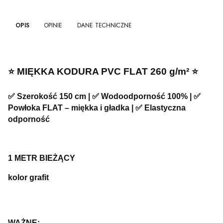
OPIS
OPINIE
DANE TECHNICZNE
⭐️ MIĘKKA KODURA PVC FLAT 260 g/m² ⭐️
✅ Szerokość 150 cm | ✅ Wodoodporność 100% | ✅
Powłoka FLAT – miękka i gładka | ✅ Elastyczna
odporność
1 METR BIEŻĄCY
kolor grafit
WAŻNE: