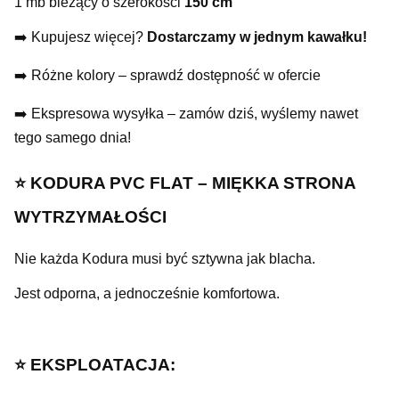
1 mb bieżący o szerokości
150 cm
➡️ Kupujesz więcej?
Dostarczamy w jednym kawałku!
➡️ Różne kolory – sprawdź dostępność w ofercie
➡️ Ekspresowa wysyłka – zamów dziś, wyślemy nawet
tego samego dnia!
⭐️ KODURA PVC FLAT – MIĘKKA STRONA
WYTRZYMAŁOŚCI
Nie każda Kodura musi być sztywna jak blacha.
Jest odporna, a jednocześnie komfortowa.
⭐️ EKSPLOATACJA: