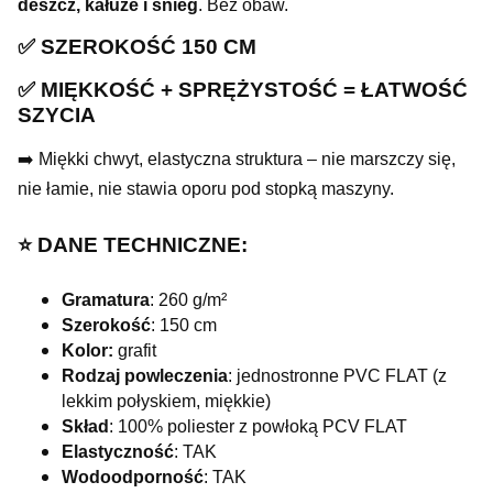
deszcz, kałuże i śnieg
. Bez obaw.
✅ SZEROKOŚĆ 150 CM
✅ MIĘKKOŚĆ + SPRĘŻYSTOŚĆ = ŁATWOŚĆ
SZYCIA
➡️ Miękki chwyt, elastyczna struktura – nie marszczy się,
nie łamie, nie stawia oporu pod stopką maszyny.
⭐️ DANE TECHNICZNE:
Gramatura
: 260 g/m²
Szerokość
: 150 cm
Kolor:
grafit
Rodzaj powleczenia
: jednostronne PVC FLAT (z
lekkim połyskiem, miękkie)
Skład
: 100% poliester z powłoką PCV FLAT
Elastyczność
: TAK
Wodoodporność
: TAK