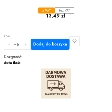
z VAT
bez VAT
Cena
13,49 zł
Ilość
Dodaj do koszyka
m.b.
Dostępność:
duża ilość