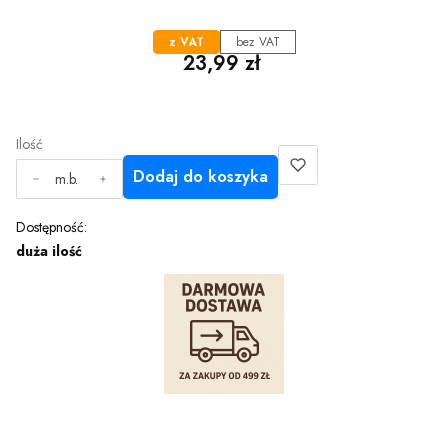
z VAT
bez VAT
Cena
23,99 zł
Ilość
Dodaj do koszyka
m.b.
Dostępność:
duża ilość