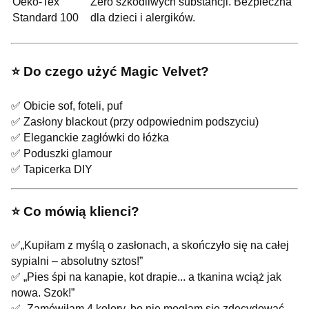
Oeko-Tex
Zero szkodliwych substancji. Bezpieczna
Standard 100
dla dzieci i alergików.
⭐️ Do czego użyć Magic Velvet?
✅ Obicie sof, foteli, puf
✅ Zasłony blackout (przy odpowiednim podszyciu)
✅ Eleganckie zagłówki do łóżka
✅ Poduszki glamour
✅ Tapicerka DIY
⭐️ Co mówią klienci?
✅„Kupiłam z myślą o zasłonach, a skończyło się na całej
sypialni – absolutny sztos!”
✅ „Pies śpi na kanapie, kot drapie... a tkanina wciąż jak
nowa. Szok!”
✅ „Zamówiłam 4 kolory, bo nie mogłam się zdecydować.