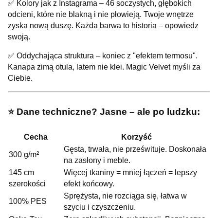
✅ Kolory jak z Instagrama – 46 soczystych, głębokich
odcieni, które nie blakną i nie płowieją. Twoje wnętrze
zyska nową duszę. Każda barwa to historia – opowiedz
swoją.
✅ Oddychająca struktura – koniec z "efektem termosu".
Kanapa zimą otula, latem nie klei. Magic Velvet myśli za
Ciebie.
⭐️ Dane techniczne? Jasne – ale po ludzku:
Cecha
Korzyść
Gęsta, trwała, nie prześwituje. Doskonała
300 g/m²
na zasłony i meble.
145 cm
Więcej tkaniny = mniej łączeń = lepszy
szerokości
efekt końcowy.
Sprężysta, nie rozciąga się, łatwa w
100% PES
szyciu i czyszczeniu.