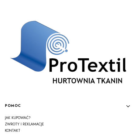
Linki w stopce
POMOC
JAK KUPOWAĆ?
ZWROTY I REKLAMACJE
KONTAKT