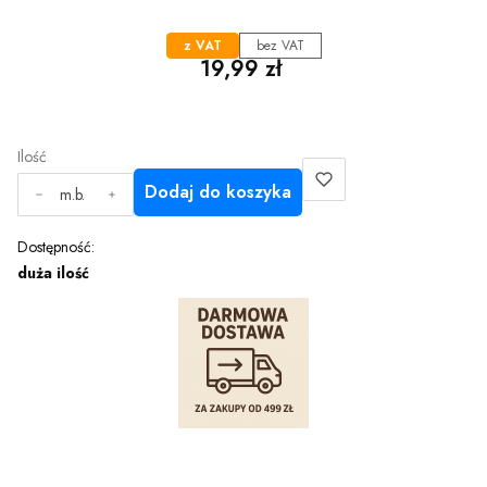
z VAT
bez VAT
Cena
19,99 zł
Ilość
Dodaj do koszyka
m.b.
Dostępność:
duża ilość