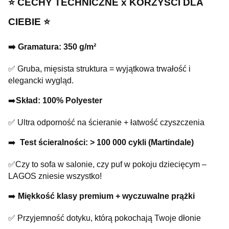
⭐️ CECHY TECHNICZNE x KORZYŚCI DLA
CIEBIE ⭐️
➡️ Gramatura: 350 g/m²
✅ Gruba, mięsista struktura = wyjątkowa trwałość i
elegancki wygląd.
➡️
Skład: 100% Polyester
✅ Ultra odporność na ścieranie + łatwość czyszczenia
➡️
Test ścieralności: > 100 000 cykli (Martindale)
✅Czy to sofa w salonie, czy puf w pokoju dziecięcym –
LAGOS zniesie wszystko!
➡️
Miękkość klasy premium + wyczuwalne prążki
✅ Przyjemność dotyku, którą pokochają Twoje dłonie