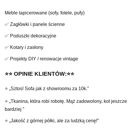
Meble tapicerowane (sofy, fotele, pufy)
✅ Zagłówki i panele ścienne
✅ Poduszki dekoracyjne
✅ Kotary i zasłony
✅ Projekty DIY / renowacje vintage
⭐️⭐️ OPINIE KLIENTÓW:⭐️⭐️
⭐ „Sztos! Sofa jak z showroomu za 10k.”
⭐ „Tkanina, która robi robotę. Mąż zadowolony, kot jeszcze
bardziej ”
⭐ „Jakość z górnej półki, ale za ludzką cenę!”