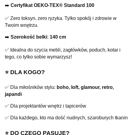
➡️
Certyfikat OEKO-TEX® Standard 100
✅ Zero toksyn, zero ryzyka. Tylko spokój i zdrowie w
Twoim wnętrzu.
➡️
Szerokość belki: 140 cm
✅ Idealna do szycia mebli, zagłówków, poduch, kotar i
tego, co tylko sobie wymarzysz!
⭐️ DLA KOGO?
✅ Dla miłośników stylu:
boho, loft, glamour, retro,
japandi
✅ Dla projektantów wnętrz i tapicerów
✅ Dla każdego, kto ma dość nudnych, szaroburych tkanin
⭐️ DO CZEGO PASUJE?