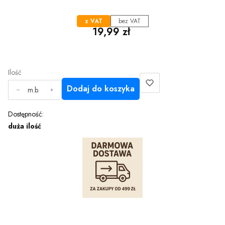
z VAT
bez VAT
Cena
19,99 zł
Ilość
Dodaj do koszyka
m.b.
Dostępność:
duża ilość