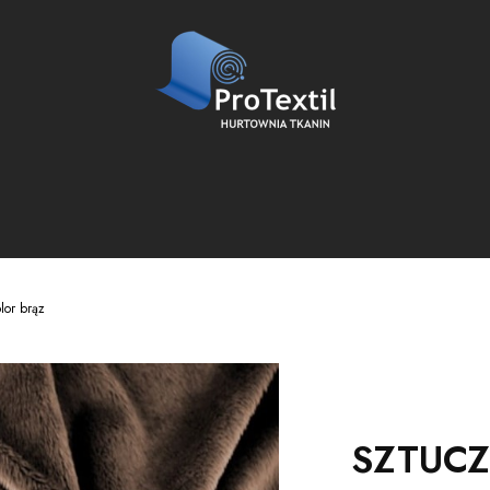
or brąz
SZTUCZ