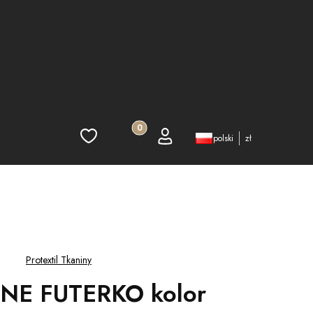
Produkty w koszyku: 0. Zobacz szczegó
Ulubione
Koszyk
Zaloguj się
polski
zł
Protextil Tkaniny
NE FUTERKO kolor