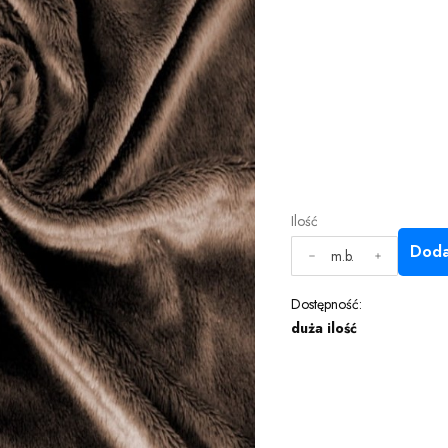
Ilość
Doda
m.b.
Dostępność:
duża ilość