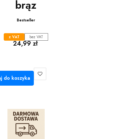
brąz
Bestseller
z VAT
bez VAT
Cena
24,99 zł
j do koszyka