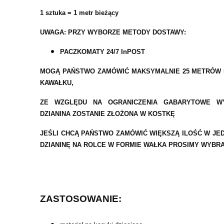
1 sztuka = 1 metr bieżący
UWAGA: PRZY WYBORZE METODY DOSTAWY:
PACZKOMATY 24/7 InPOST
MOGĄ PAŃSTWO ZAMÓWIĆ MAKSYMALNIE 25 METRÓW B
KAWAŁKU,
ZE WZGLĘDU NA OGRANICZENIA GABARYTOWE WY
DZIANINA ZOSTANIE ZŁOŻONA W KOSTKĘ
JEŚLI CHCĄ PAŃSTWO ZAMÓWIĆ WIĘKSZĄ ILOŚĆ W J
DZIANINĘ NA ROLCE W FORMIE WAŁKA PROSIMY WYBR
ZASTOSOWANIE: