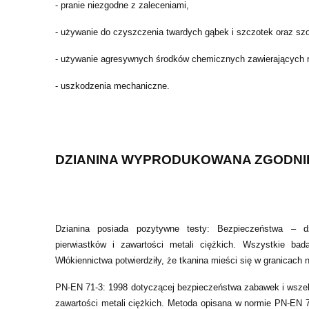
- pranie niezgodne z zaleceniami,
- używanie do czyszczenia twardych gąbek i szczotek oraz sz
- używanie agresywnych środków chemicznych zawierających ro
- uszkodzenia mechaniczne.
DZIANINA WYPRODUKOWANA ZGODNIE
Dzianina posiada pozytywne testy: Bezpieczeństwa – dz
pierwiastków i zawartości metali ciężkich. Wszystkie bad
Włókiennictwa potwierdziły, że tkanina mieści się w granicach 
PN-EN 71-3: 1998 dotyczącej bezpieczeństwa zabawek i wszel
zawartości metali ciężkich. Metoda opisana w normie PN-EN 71