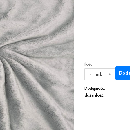
Ilość
Doda
m.b.
Dostępność:
duża ilość