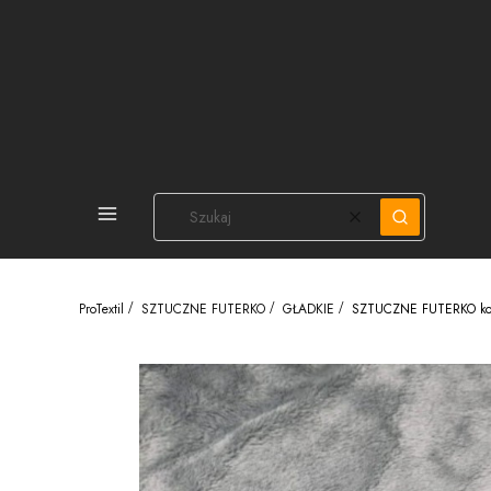
PEŁNA OFERTA
Wyczyść
Szukaj
ProTextil
SZTUCZNE FUTERKO
GŁADKIE
SZTUCZNE FUTERKO kol