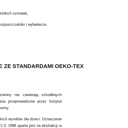
orstkich szmatek,
zpuszczalniki i wybielacze,
 ZE STANDARDAMI OEKO-TEX
ianiny nie zawierają szkodliwych
ania przeprowadzone przez Instytut
normy:
kich wyrobów dla dzieci. Oznaczenie
-3: 1998 oparta jest na ekstrakcji w