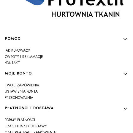
Linki w stopce
POMOC
JAK KUPOWAĆ?
ZWROTY I REKLAMACJE
KONTAKT
MOJE KONTO
TWOJE ZAMÓWIENIA
USTAWIENIA KONTA
PRZECHOWALNIA
PŁATNOŚCI I DOSTAWA
FORMY PŁATNOŚCI
CZAS I KOSZTY DOSTAWY
CZAS REALIZACJI ZAMÓWIENIA