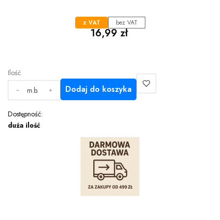
z VAT
bez VAT
Cena
16,99 zł
Ilość
Dodaj do koszyka
m.b.
Dostępność:
duża ilość