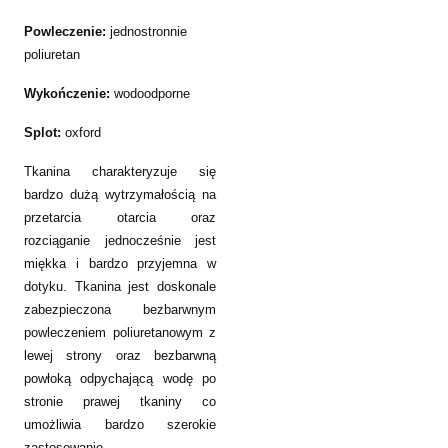
Powleczenie:
jednostronnie
poliuretan
Wykończenie:
wodoodporne
Splot:
oxford
Tkanina charakteryzuje się
bardzo dużą wytrzymałością na
przetarcia otarcia oraz
rozciąganie jednocześnie jest
miękka i bardzo przyjemna w
dotyku. Tkanina jest doskonale
zabezpieczona bezbarwnym
powleczeniem poliuretanowym z
lewej strony oraz bezbarwną
powłoką odpychającą wodę po
stronie prawej tkaniny co
umożliwia bardzo szerokie
zastosowanie.