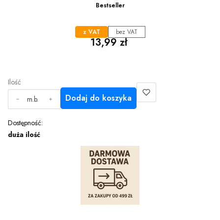
Bestseller
z VAT
bez VAT
Cena
13,99 zł
Ilość
Dodaj do koszyka
m.b.
Dostępność:
duża ilość