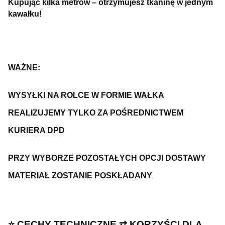
Kupując kilka metrów – otrzymujesz tkaninę w jednym
kawałku!
WAŻNE:
WYSYŁKI NA ROLCE W FORMIE WAŁKA
REALIZUJEMY TYLKO ZA POŚREDNICTWEM
KURIERA DPD
PRZY WYBORZE POZOSTAŁYCH OPCJI DOSTAWY
MATERIAŁ ZOSTANIE POSKŁADANY
⭐️ CECHY TECHNICZNE ⇄ KORZYŚCI DLA