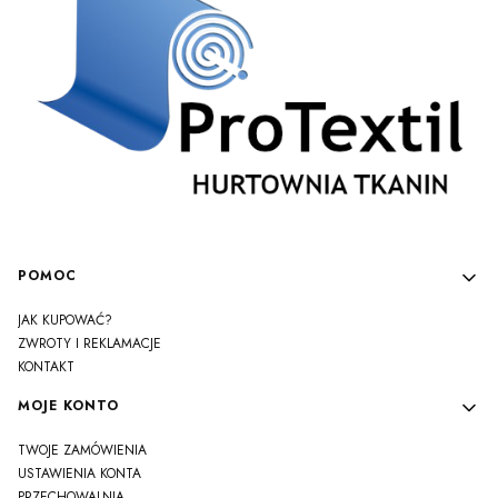
Linki w stopce
POMOC
JAK KUPOWAĆ?
ZWROTY I REKLAMACJE
KONTAKT
MOJE KONTO
TWOJE ZAMÓWIENIA
USTAWIENIA KONTA
PRZECHOWALNIA