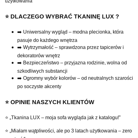
użytkowania
⭐️ DLACZEGO WYBRAĆ TKANINĘ LUX ?
➡️ Uniwersalny wygląd – modna plecionka, która
pasuje do każdego wnętrza
➡️ Wytrzymałość – sprawdzona przez tapicerów i
dekoratorów wnętrz
➡️ Bezpieczeństwo – przyjazna rodzinie, wolna od
szkodliwych substancji
➡️ Ogromny wybór kolorów – od neutralnych szarości
po soczyste akcenty
⭐️ OPINIE NASZYCH KLIENTÓW
⭐ „Tkanina LUX – moja sofa wygląda jak z katalogu!”
⭐ „Miałam wątpliwości, ale po 3 latach użytkowania – zero