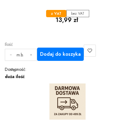
z VAT
bez VAT
Cena
13,99 zł
Ilość
Dodaj do koszyka
m.b.
Dostępność:
duża ilość