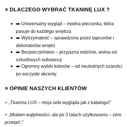
⭐️ DLACZEGO WYBRAĆ TKANINĘ LUX ?
➡️ Uniwersalny wygląd – modna plecionka, która
pasuje do każdego wnętrza
➡️ Wytrzymałość – sprawdzona przez tapicerów i
dekoratorów wnętrz
➡️ Bezpieczeństwo – przyjazna rodzinie, wolna od
szkodliwych substancji
➡️ Ogromny wybór kolorów – od neutralnych szarości
po soczyste akcenty
⭐️ OPINIE NASZYCH KLIENTÓW
⭐ „Tkanina LUX – moja sofa wygląda jak z katalogu!”
⭐ „Miałam wątpliwości, ale po 3 latach użytkowania – zero
przetarć.”