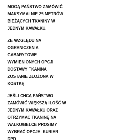
MOGĄ PAŃSTWO ZAMÓWIĆ
MAKSYMALNIE 25 METRÓW
BIEŻĄCYCH TKANINY W
JEDNYM KAWAŁKU,
ZE WZGLĘDU NA
OGRANICZENIA
GABARYTOWE
WYMIENIONYCH OPCJI
DOSTAWY TKANINA
ZOSTANIE ZŁOŻONA W
KOSTKĘ
JEŚLI CHCĄ PAŃSTWO
ZAMÓWIĆ WIĘKSZĄ ILOŚĆ W
JEDNYM KAWAŁKU ORAZ
OTRZYMAĆ TKANINĘ NA
WAŁKU/BELCE PROSIMY
WYBRAĆ OPCJE KURIER
DPD