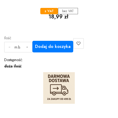
z VAT
bez VAT
Cena
18,99 zł
Ilość
Dodaj do koszyka
m.b.
Dostępność:
duża ilość