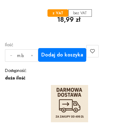
z VAT
bez VAT
Cena
18,99 zł
Ilość
Dodaj do koszyka
m.b.
Dostępność:
duża ilość