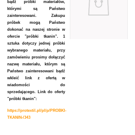
bądź próbki materiałów,
którymi są Państwo
zainteresowani. Zakupu
próbek mogą Państwo
dokonać na naszej stronie w
ofercie "próbki tkanin". 1
sztuka dotyczy jednej próbki
wybranego materiału, przy
zamówieniu prosimy dołączyć
nazwę materiału, którym są
Państwo zainteresowani bądź
wkleić link z ofertą w
wiadomości do
sprzedającego. Link do oferty
"próbki tkanin":
https://protextil.pl/pl/p/PROBKI-
TKANIN-/343