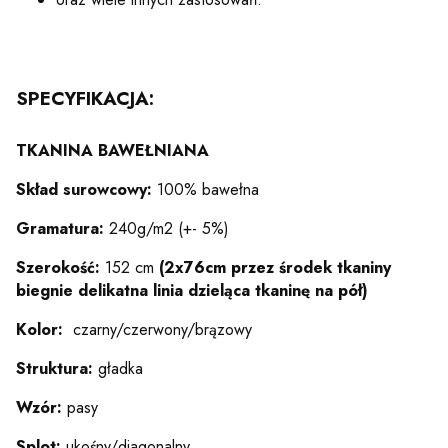
SPECYFIKACJA:
TKANINA BAWEŁNIANA
Skład surowcowy:
100% bawełna
Gramatura:
240g/m2 (+- 5%)
Szerokość:
152 cm
(2x76cm przez środek tkaniny
biegnie delikatna linia dzieląca tkaninę na pół)
Kolor:
czarny/czerwony/brązowy
Struktura:
gładka
Wzór:
pasy
Splot:
ukośny/diagonalny