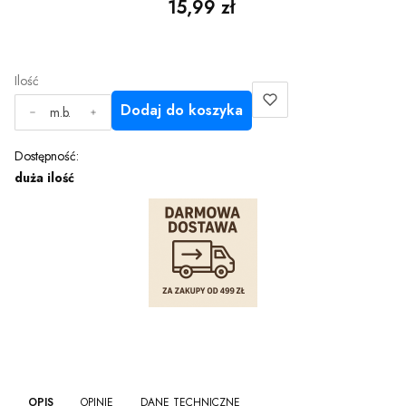
Cena
15,99 zł
Ilość
Dodaj do koszyka
m.b.
Dostępność:
duża ilość
OPIS
OPINIE
DANE TECHNICZNE