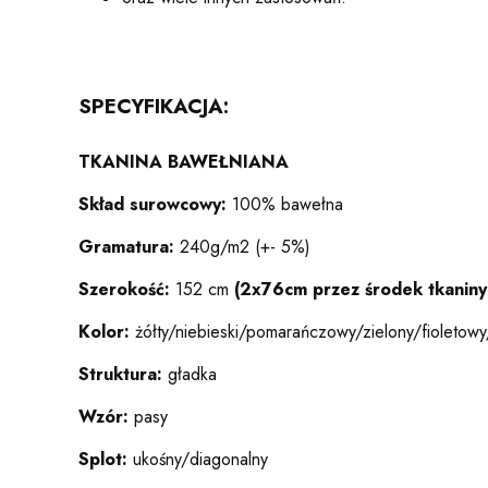
SPECYFIKACJA:
TKANINA BAWEŁNIANA
Skład surowcowy:
100% bawełna
Gramatura:
240g/m2 (+- 5%)
Szerokość:
152 cm
(2x76cm przez środek tkaniny b
Kolor:
żółty/niebieski/pomarańczowy/zielony/fioletow
Struktura:
gładka
Wzór:
pasy
Splot:
ukośny/diagonalny