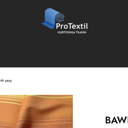
A pasy
BAW