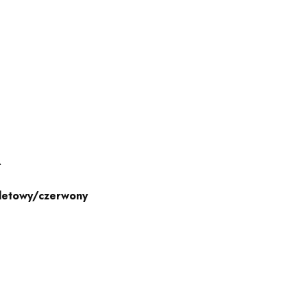
A
oletowy/czerwony