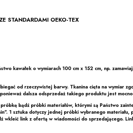
E STANDARDAMI OEKO-TEX
aństwo kawałek o wymiarach 100 cm x 152 cm, np. zamawia
biegać od rzeczywistej barwy. Tkanina cięta na wymiar z
 ponieważ dalsza odsprzedaż takiego produktu jest mocno 
ć próbkę bądź próbki materiałów, którymi są Państwo zai
nin". 1 sztuka dotyczy jednej próbki wybranego materiału,
ź wkleić link z ofertą
w wiadomości do sprzedającego.
Link