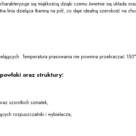
harakteryzuje się miękkością dzięki czemu świetnie się układa oraz 
na linia dzieląca tkaninę na pół, co daje idealną szerokość na chus
elających. Temperatura prasowania nie powinna przekraczać 150°
 powłoki oraz
struktury:
raz szorstkich szmatek,
cych rozpuszczalniki i wybielacze,