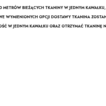
 METRÓW BIEŻĄCYCH TKANINY W JEDNYM KAWAŁKU,
WE WYMIENIONYCH OPCJI DOSTAWY TKANINA ZOSTA
LOŚĆ W JEDNYM KAWAŁKU ORAZ OTRZYMAĆ TKANINĘ N