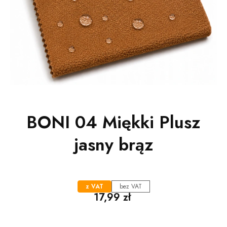
BONI 04 Miękki Plusz
jasny brąz
z VAT
bez VAT
Cena
17,99 zł