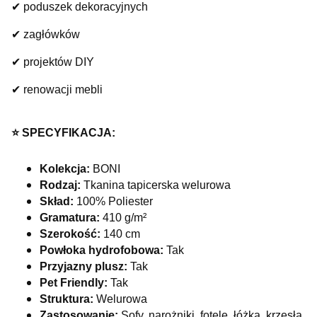
✔ poduszek dekoracyjnych
✔ zagłówków
✔ projektów DIY
✔ renowacji mebli
⭐️ SPECYFIKACJA:
Kolekcja:
BONI
Rodzaj:
Tkanina tapicerska welurowa
Skład:
100% Poliester
Gramatura:
410 g/m²
Szerokość:
140 cm
Powłoka hydrofobowa:
Tak
Przyjazny plusz:
Tak
Pet Friendly:
Tak
Struktura:
Welurowa
Zastosowanie:
Sofy, narożniki, fotele, łóżka, krzesła,