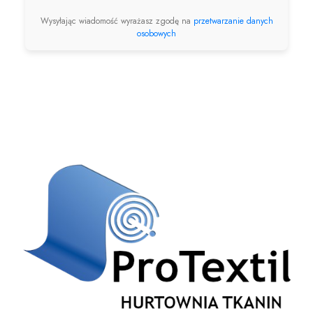
Wysyłając wiadomość wyrażasz zgodę na
przetwarzanie danych
osobowych