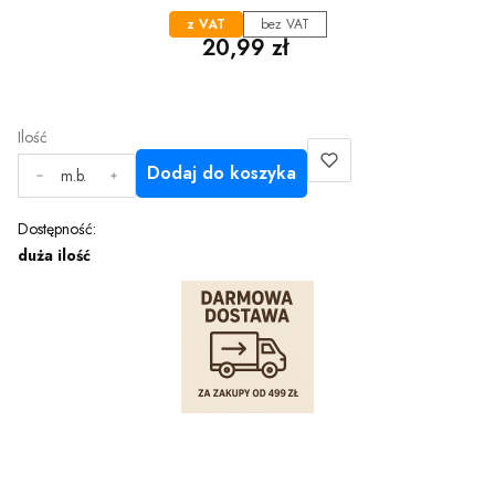
z VAT
bez VAT
Cena
20,99 zł
Ilość
Dodaj do koszyka
m.b.
Dostępność:
duża ilość