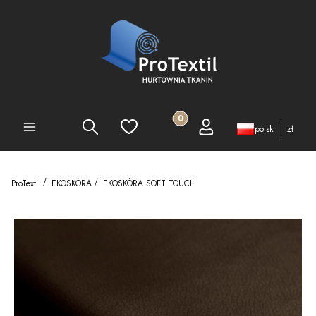
Produkty w koszyku: 0. Zobacz 
Szukaj
Ulubione
Koszyk
Zaloguj się
PEŁNA OFERTA
polski
zł
ProTextil
EKOSKÓRA
EKOSKÓRA SOFT TOUCH