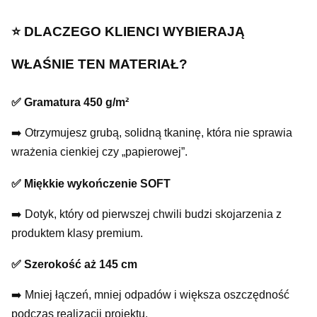
⭐️ DLACZEGO KLIENCI WYBIERAJĄ
WŁAŚNIE TEN MATERIAŁ?
✅ Gramatura 450 g/m²
➡️ Otrzymujesz grubą, solidną tkaninę, która nie sprawia
wrażenia cienkiej czy „papierowej”.
✅ Miękkie wykończenie SOFT
➡️ Dotyk, który od pierwszej chwili budzi skojarzenia z
produktem klasy premium.
✅ Szerokość aż 145 cm
➡️ Mniej łączeń, mniej odpadów i większa oszczędność
podczas realizacji projektu.