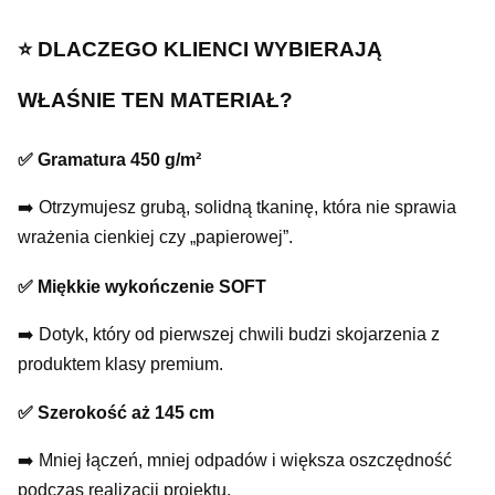
⭐️ DLACZEGO KLIENCI WYBIERAJĄ
WŁAŚNIE TEN MATERIAŁ?
✅ Gramatura 450 g/m²
➡️ Otrzymujesz grubą, solidną tkaninę, która nie sprawia
wrażenia cienkiej czy „papierowej”.
✅ Miękkie wykończenie SOFT
➡️ Dotyk, który od pierwszej chwili budzi skojarzenia z
produktem klasy premium.
✅ Szerokość aż 145 cm
➡️ Mniej łączeń, mniej odpadów i większa oszczędność
podczas realizacji projektu.