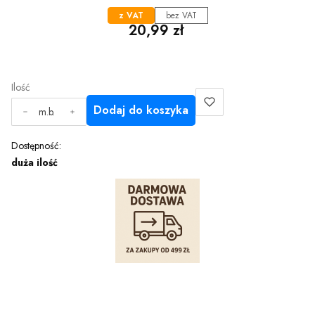
z VAT
bez VAT
Cena
20,99 zł
Ilość
Dodaj do koszyka
m.b.
Dostępność:
duża ilość