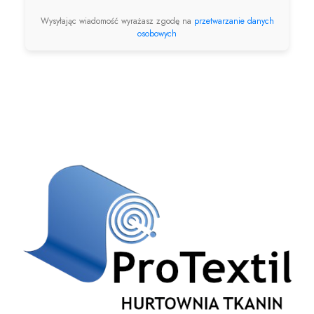
Wysyłając wiadomość wyrażasz zgodę na
przetwarzanie danych
osobowych