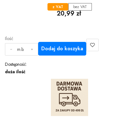
z VAT
bez VAT
Cena
20,99 zł
Ilość
Dodaj do koszyka
m.b.
Dostępność:
duża ilość