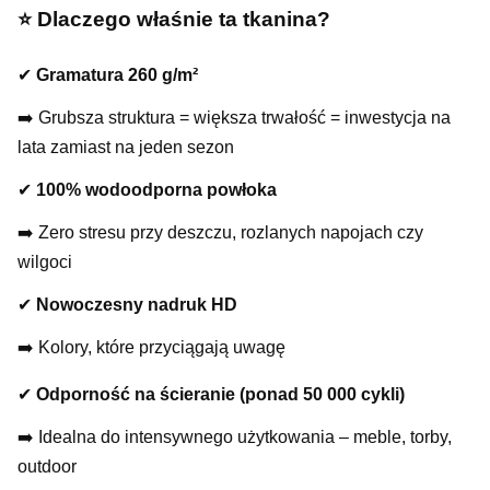
⭐️ Dlaczego właśnie ta tkanina?
✔
Gramatura 260 g/m²
➡️ Grubsza struktura = większa trwałość = inwestycja na
lata zamiast na jeden sezon
✔
100% wodoodporna powłoka
➡️ Zero stresu przy deszczu, rozlanych napojach czy
wilgoci
✔
Nowoczesny nadruk HD
➡️ Kolory, które przyciągają uwagę
✔
Odporność na ścieranie (ponad 50 000 cykli)
➡️ Idealna do intensywnego użytkowania – meble, torby,
outdoor