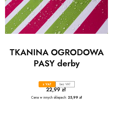
TKANINA OGRODOWA
PASY derby
z VAT
bez VAT
Cena
22,99 zł
Cena w innych sklepach:
25,99 zł