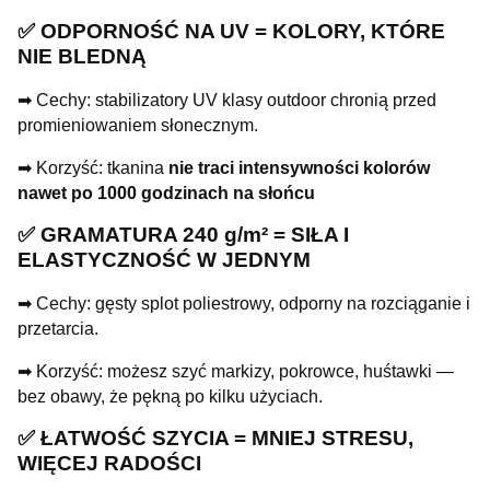
✅ ODPORNOŚĆ NA UV = KOLORY, KTÓRE
NIE BLEDNĄ
➡ Cechy: stabilizatory UV klasy outdoor chronią przed
promieniowaniem słonecznym.
➡ Korzyść: tkanina
nie traci intensywności kolorów
nawet po 1000 godzinach na słońcu
✅ GRAMATURA 240 g/m² = SIŁA I
ELASTYCZNOŚĆ W JEDNYM
➡ Cechy: gęsty splot poliestrowy, odporny na rozciąganie i
przetarcia.
➡ Korzyść: możesz szyć markizy, pokrowce, huśtawki —
bez obawy, że pękną po kilku użyciach.
✅ ŁATWOŚĆ SZYCIA = MNIEJ STRESU,
WIĘCEJ RADOŚCI