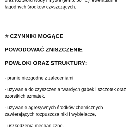
oraz roztworu wody i mydła (temp. 30º C), ewentualnie
łagodnych środków czyszczących.
⭐️ CZYNNIKI MOGĄCE
POWODOWAĆ
ZNISZCZENIE
POWŁOKI ORAZ
STRUKTURY:
- pranie niezgodne z zaleceniami,
- używanie do czyszczenia twardych gąbek i szczotek oraz
szorstkich szmatek,
- używanie agresywnych środków chemicznych
zawierających rozpuszczalniki i wybielacze,
- uszkodzenia mechaniczne.