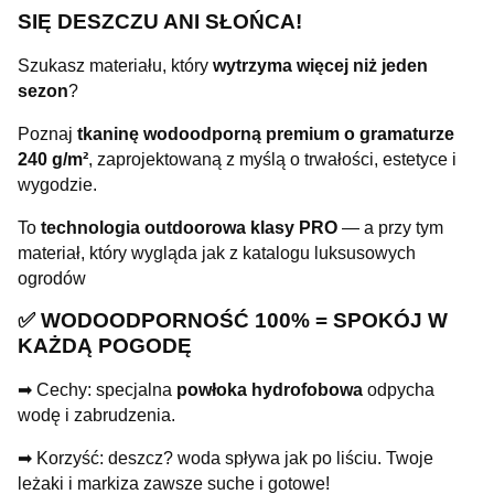
SIĘ DESZCZU ANI SŁOŃCA!
Szukasz materiału, który
wytrzyma więcej niż jeden
sezon
?
Poznaj
tkaninę wodoodporną premium o gramaturze
240 g/m²
, zaprojektowaną z myślą o trwałości, estetyce i
wygodzie.
To
technologia outdoorowa klasy PRO
— a przy tym
materiał, który wygląda jak z katalogu luksusowych
ogrodów
✅ WODOODPORNOŚĆ 100% = SPOKÓJ W
KAŻDĄ POGODĘ
➡ Cechy: specjalna
powłoka hydrofobowa
odpycha
wodę i zabrudzenia.
➡ Korzyść: deszcz? woda spływa jak po liściu. Twoje
leżaki i markiza zawsze suche i gotowe!