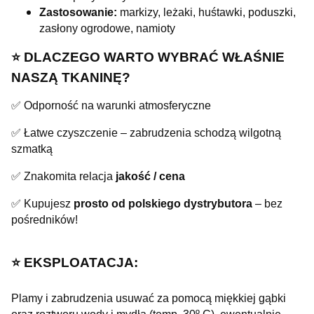
Zastosowanie:
markizy, leżaki, huśtawki, poduszki,
zasłony ogrodowe, namioty
⭐️ DLACZEGO WARTO WYBRAĆ WŁAŚNIE
NASZĄ TKANINĘ?
✅ Odporność na warunki atmosferyczne
✅ Łatwe czyszczenie – zabrudzenia schodzą wilgotną
szmatką
✅ Znakomita relacja
jakość / cena
✅ Kupujesz
prosto od polskiego dystrybutora
– bez
pośredników!
⭐️ EKSPLOATACJA:
Plamy i zabrudzenia usuwać za pomocą miękkiej gąbki