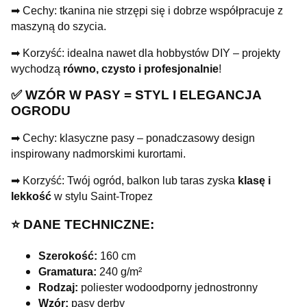
➡ Cechy: tkanina nie strzępi się i dobrze współpracuje z
maszyną do szycia.
➡ Korzyść: idealna nawet dla hobbystów DIY – projekty
wychodzą
równo, czysto i profesjonalnie
!
✅ WZÓR W PASY = STYL I ELEGANCJA
OGRODU
➡ Cechy: klasyczne pasy – ponadczasowy design
inspirowany nadmorskimi kurortami.
➡ Korzyść: Twój ogród, balkon lub taras zyska
klasę i
lekkość
w stylu Saint-Tropez
⭐️ DANE TECHNICZNE:
Szerokość:
160 cm
Gramatura:
240 g/m²
Rodzaj:
poliester wodoodporny jednostronny
Wzór:
pasy derby