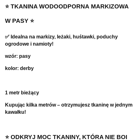
⭐️ TKANINA WODOODPORNA
MARKIZOWA
W PASY ⭐️
✅ Idealna na markizy, leżaki, huśtawki, poduchy
ogrodowe i namioty!
wzór: pasy
kolor: derby
1 metr bieżący
Kupując kilka metrów – otrzymujesz tkaninę w jednym
kawałku!
⭐️ ODKRYJ MOC TKANINY, KTÓRA NIE BOI