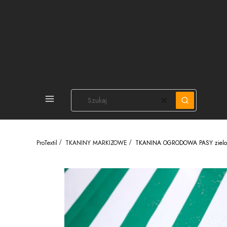
PEŁNA OFERTA
Wyczyść
Szukaj
ProTextil
TKANINY MARKIZOWE
TKANINA OGRODOWA PASY zielo