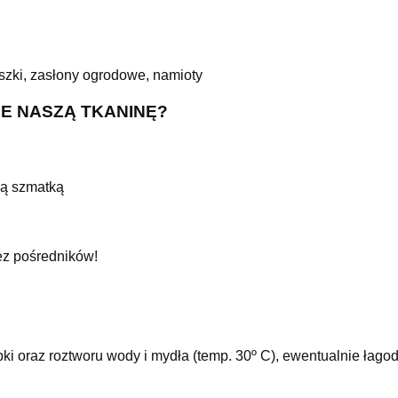
uszki, zasłony ogrodowe, namioty
E NASZĄ TKANINĘ?
ną szmatką
z pośredników!
i oraz roztworu wody i mydła (temp. 30º C), ewentualnie łag