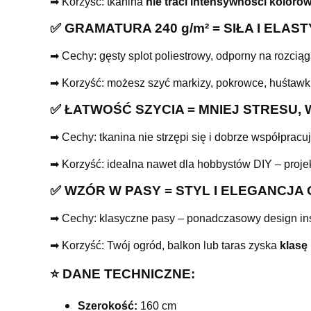
➡ Korzyść: tkanina
nie traci intensywności koloró
✅ GRAMATURA 240 g/m² = SIŁA I ELA
➡ Cechy: gęsty splot poliestrowy, odporny na rozciąga
➡ Korzyść: możesz szyć markizy, pokrowce, huśtawki
✅ ŁATWOŚĆ SZYCIA = MNIEJ STRESU, 
➡ Cechy: tkanina nie strzępi się i dobrze współpracu
➡ Korzyść: idealna nawet dla hobbystów DIY – proj
✅ WZÓR W PASY = STYL I ELEGANCJA
➡ Cechy: klasyczne pasy – ponadczasowy design in
➡ Korzyść: Twój ogród, balkon lub taras zyska
klasę 
⭐️ DANE TECHNICZNE:
Szerokość:
160 cm