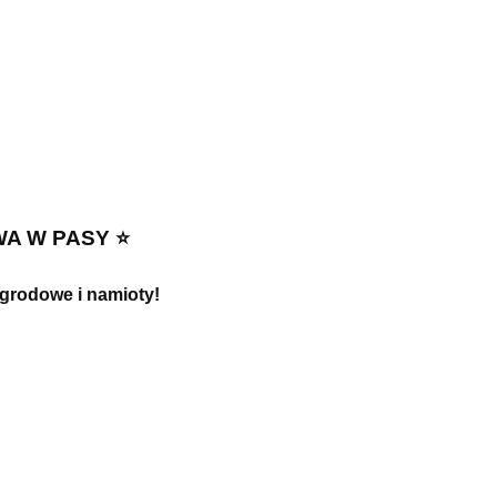
A W PASY ⭐️
ogrodowe i namioty!