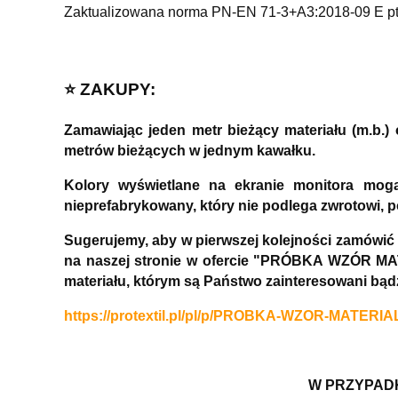
Zaktualizowana norma PN-EN 71-3+A3:2018-09 E pt. 
⭐️ ZAKUPY:
Zamawiając jeden metr bieżący materiału (m.b.
metrów bieżących w jednym kawałku.
Kolory wyświetlane na ekranie monitora mog
nieprefabrykowany, który nie podlega zwrotowi, 
Sugerujemy, aby w pierwszej kolejności zamówić
na naszej stronie w ofercie "PRÓBKA WZÓR MAT
materiału, którym są Państwo zainteresowani bą
https://protextil.pl/pl/p/PROBKA-WZOR-MATERIA
W PRZYPADK