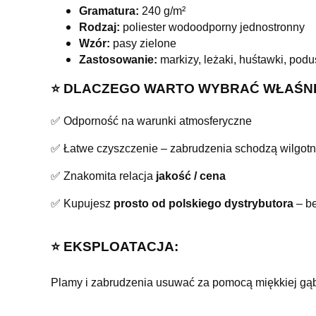
Gramatura:
240 g/m²
Rodzaj:
poliester wodoodporny jednostronny
Wzór:
pasy zielone
Zastosowanie:
markizy, leżaki, huśtawki, pod
⭐️ DLACZEGO WARTO WYBRAĆ WŁAŚNI
✅ Odporność na warunki atmosferyczne
✅ Łatwe czyszczenie – zabrudzenia schodzą wilgot
✅ Znakomita relacja
jakość / cena
✅ Kupujesz
prosto od polskiego dystrybutora
– be
⭐️ EKSPLOATACJA:
Plamy i zabrudzenia usuwać za pomocą miękkiej gąbk