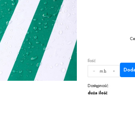
Ce
Ilość
Doda
m.b.
Dostępność:
duża ilość