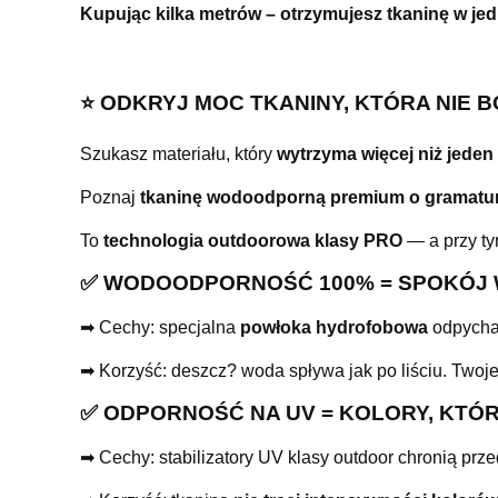
Kupując kilka metrów – otrzymujesz tkaninę w je
⭐️ ODKRYJ MOC TKANINY, KTÓRA NIE B
Szukasz materiału, który
wytrzyma więcej niż jeden
Poznaj
tkaninę wodoodporną premium o gramatur
To
technologia outdoorowa klasy PRO
— a przy ty
✅ WODOODPORNOŚĆ 100% = SPOKÓJ
➡ Cechy: specjalna
powłoka hydrofobowa
odpycha 
➡ Korzyść: deszcz? woda spływa jak po liściu. Twoje
✅ ODPORNOŚĆ NA UV = KOLORY, KTÓR
➡ Cechy: stabilizatory UV klasy outdoor chronią pr