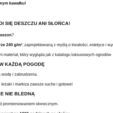
dnym kawałku!
OI SIĘ DESZCZU ANI SŁOŃCA!
 sezon
?
ze 240 g/m²
, zaprojektowaną z myślą o trwałości, estetyce i w
m materiał, który wygląda jak z katalogu luksusowych ogrodów
 W KAŻDĄ POGODĘ
wodę i zabrudzenia.
 leżaki i markiza zawsze suche i gotowe!
E NIE BLEDNĄ
zed promieniowaniem słonecznym.