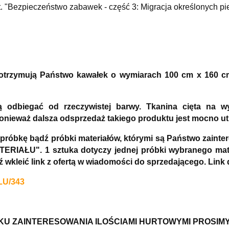
"Bezpieczeństwo zabawek - część 3: Migracja określonych pi
) otrzymują Państwo kawałek o wymiarach 100 cm x 160 c
ą odbiegać od rzeczywistej barwy. Tkanina cięta na 
ponieważ dalsza odsprzedaż takiego produktu jest mocno ut
 próbkę bądź próbki materiałów, którymi są Państwo zai
ERIAŁU". 1 sztuka dotyczy jednej próbki wybranego mate
dź wkleić link z ofertą w wiadomości do sprzedającego. 
LU/343
U ZAINTERESOWANIA ILOŚCIAMI HURTOWYMI PROSIM