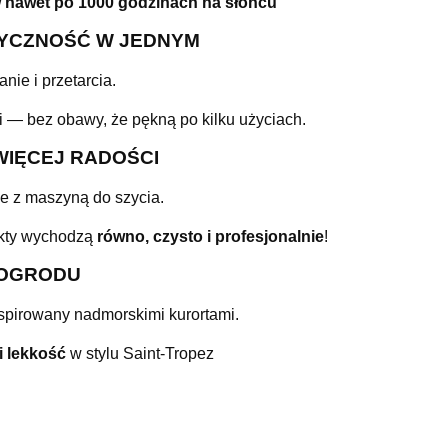
w nawet po 1000 godzinach na słońcu
STYCZNOŚĆ W JEDNYM
nie i przetarcia.
 — bez obawy, że pękną po kilku użyciach.
WIĘCEJ RADOŚCI
je z maszyną do szycia.
ekty wychodzą
równo, czysto i profesjonalnie
!
 OGRODU
spirowany nadmorskimi kurortami.
i lekkość
w stylu Saint-Tropez