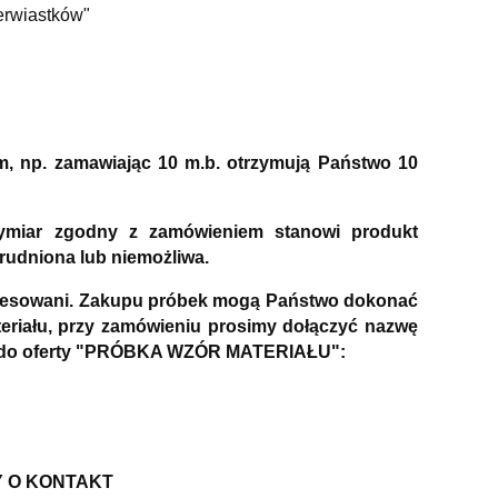
erwiastków"
m, np. zamawiając 10 m.b. otrzymują Państwo 10
wymiar zgodny z zamówieniem stanowi produkt
rudniona lub niemożliwa.
nteresowani. Zakupu próbek mogą Państwo dokonać
riału, przy zamówieniu prosimy dołączyć nazwę
Link do oferty "PRÓBKA WZÓR MATERIAŁU":
Y O KONTAKT