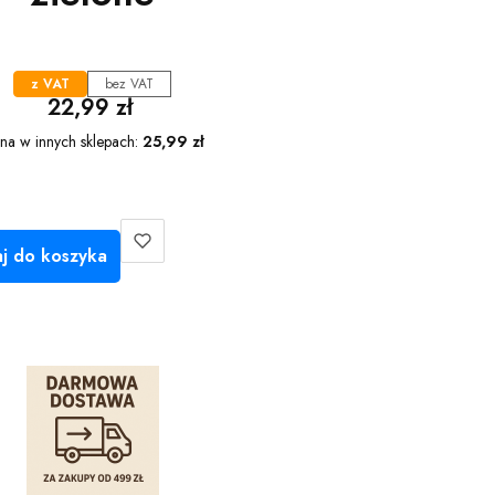
z VAT
bez VAT
Cena
22,99 zł
na w innych sklepach:
25,99 zł
j do koszyka