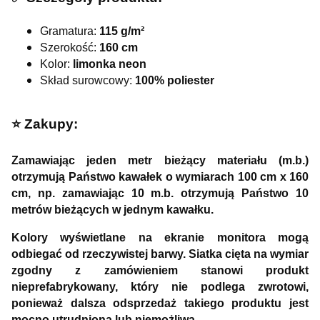
Gramatura:
115 g/m²
Szerokość:
160 cm
Kolor:
limonka neon
Skład surowcowy:
100% poliester
⭐️ Zakupy:
Zamawiając jeden metr bieżący materiału (m.b.)
otrzymują Państwo kawałek o wymiarach 100 cm x 160
cm, np. zamawiając 10 m.b. otrzymują Państwo 10
metrów bieżących w jednym kawałku.
Kolory wyświetlane na ekranie monitora mogą
odbiegać od rzeczywistej barwy. Siatka cięta na wymiar
zgodny z zamówieniem stanowi produkt
nieprefabrykowany, który nie podlega zwrotowi,
ponieważ dalsza odsprzedaż takiego produktu jest
mocno utrudniona lub niemożliwa.