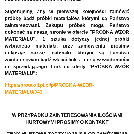
Sugerujemy, aby w pierwszej kolejności zamówić
próbkę bądź próbki materiałów, którymi są Państwo
zainteresowani. Zakupu próbek mogą Państwo
dokonać na naszej stronie w ofercie "PRÓBKA WZÓR
MATERIAŁU". 1 sztuka dotyczy jednej próbki
wybranego materiału, przy zamówieniu prosimy
dołączyć nazwę materiału, którym są Państwo
zainteresowani bądź wkleić link z ofertą w wiadomości
do sprzedającego. Link do oferty "PRÓBKA WZÓR
MATERIAŁU":
https://protextil.pl/pl/p/PROBKA-WZOR-
MATERIALU/343
W PRZYPADKU ZAINTERESOWANIA ILOŚCIAMI
HURTOWYMI PROSIMY O KONTAKT
CENY HURTOWE ZACZYNAJĄ SIĘ OD ZAMÓWIENIA