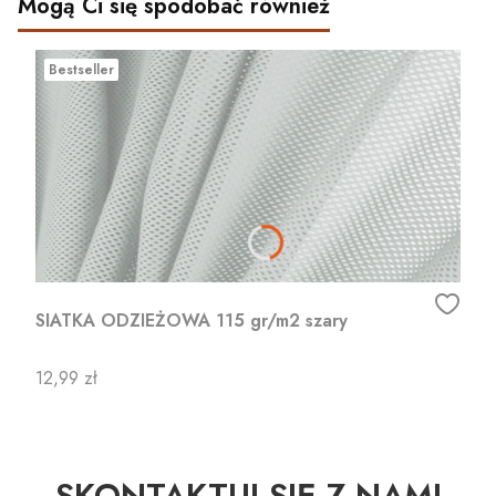
Mogą Ci się spodobać również
Bestseller
SIATKA ODZIEŻOWA 115 gr/m2 szary
Cena
12,99 zł
SKONTAKTUJ SIĘ Z NAMI