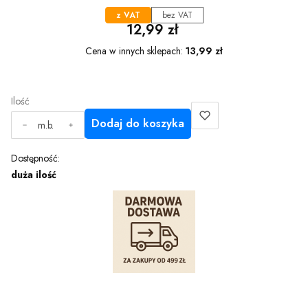
z VAT
bez VAT
Cena
12,99 zł
Cena w innych sklepach:
13,99 zł
Ilość
Dodaj do koszyka
m.b.
Dostępność:
duża ilość