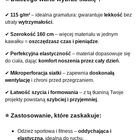
✔
115 g/m²
– idealna gramatura: gwarantuje
lekkość
bez
utraty
wytrzymałości
.
✔
Szerokość 160 cm
– więcej materiału w jednym
kawałku =
oszczędzasz czas i pieniądze
.
✔
Perfekcyjna elastyczność
– materiał dopasowuje się
do ciała, dając
komfort noszenia przez cały dzień
.
✔
Mikroperforacja siatki
– zapewnia
doskonałą
wentylację
i chroni przed przegrzaniem.
✔
Łatwość szycia i formowania
– z tą tkaniną Twoje
projekty powstaną
szybciej i przyjemniej
.
⭐️ Zastosowanie, które zaskakuje:
Odzież sportowa i fitness –
oddychająca i
elastyczna
, idealna do ruchu.