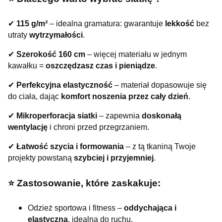
✔
115 g/m²
– idealna gramatura: gwarantuje
lekkość
bez
utraty
wytrzymałości
.
✔
Szerokość 160 cm
– więcej materiału w jednym
kawałku =
oszczędzasz czas i pieniądze
.
✔
Perfekcyjna elastyczność
– materiał dopasowuje się
do ciała, dając
komfort noszenia przez cały dzień
.
✔
Mikroperforacja siatki
– zapewnia
doskonałą
wentylację
i chroni przed przegrzaniem.
✔
Łatwość szycia i formowania
– z tą tkaniną Twoje
projekty powstaną
szybciej i przyjemniej
.
⭐️ Zastosowanie, które zaskakuje:
Odzież sportowa i fitness –
oddychająca i
elastyczna
, idealna do ruchu.