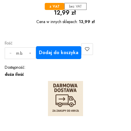
z VAT
bez VAT
Cena
12,99 zł
Cena w innych sklepach:
13,99 zł
Ilość
Dodaj do koszyka
m.b.
Dostępność:
duża ilość