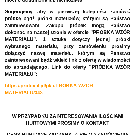
Sugerujemy, aby w pierwszej kolejności zamówić
próbkę bądź próbki materiałów, którymi są Państwo
zainteresowani. Zakupu próbek mogą Państwo
dokonać na naszej stronie w ofercie "PRÓBKA WZÓR
MATERIAŁU". 1 sztuka dotyczy jednej próbki
wybranego materiału, przy zamówieniu prosimy
dołączyć nazwę materiału, którym są Państwo
zainteresowani bądź wkleić link z ofertą w wiadomości
do sprzedającego. Link do oferty "PRÓBKA WZÓR
MATERIAŁU":
https://protextil.pl/pl/p/PROBKA-WZOR-
MATERIALU/343
W PRZYPADKU ZAINTERESOWANIA ILOŚCIAMI
HURTOWYMI PROSIMY O KONTAKT
CENY HURTOWE ZACZYNAJĄ SIĘ OD ZAMÓWIENIA