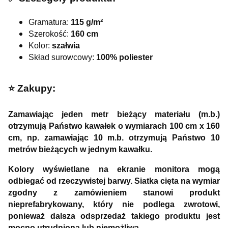
Gramatura:
115 g/m²
Szerokość:
160 cm
Kolor:
szałwia
Skład surowcowy:
100% poliester
⭐️ Zakupy:
Zamawiając jeden metr bieżący materiału (m.b.)
otrzymują Państwo kawałek o wymiarach 100 cm x 160
cm, np. zamawiając 10 m.b. otrzymują Państwo 10
metrów bieżących w jednym kawałku.
Kolory wyświetlane na ekranie monitora mogą
odbiegać od rzeczywistej barwy. Siatka cięta na wymiar
zgodny z zamówieniem stanowi produkt
nieprefabrykowany, który nie podlega zwrotowi,
ponieważ dalsza odsprzedaż takiego produktu jest
mocno utrudniona lub niemożliwa.