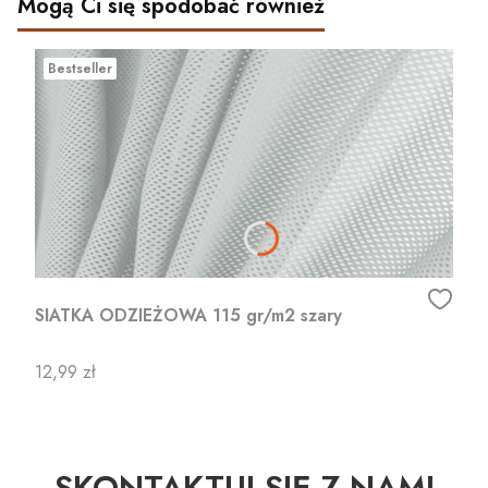
Mogą Ci się spodobać również
Bestseller
SIATKA ODZIEŻOWA 115 gr/m2 szary
Cena
12,99 zł
SKONTAKTUJ SIĘ Z NAMI