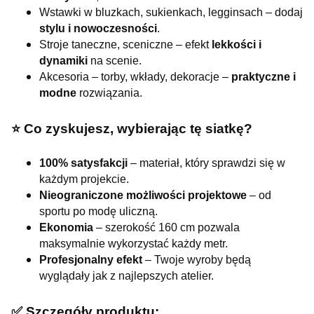
Wstawki w bluzkach, sukienkach, legginsach – dodaj
stylu i nowoczesności
.
Stroje taneczne, sceniczne – efekt
lekkości i
dynamiki
na scenie.
Akcesoria – torby, wkłady, dekoracje –
praktyczne i
modne
rozwiązania.
⭐️ Co zyskujesz, wybierając tę siatkę?
100% satysfakcji
– materiał, który sprawdzi się w
każdym projekcie.
Nieograniczone możliwości projektowe
– od
sportu po modę uliczną.
Ekonomia
– szerokość 160 cm pozwala
maksymalnie wykorzystać każdy metr.
Profesjonalny efekt
– Twoje wyroby będą
wyglądały jak z najlepszych atelier.
✅ Szczegóły produktu: