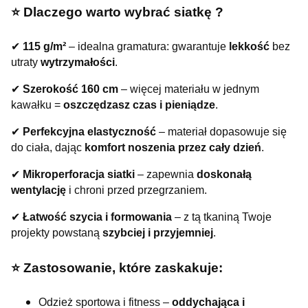
⭐️ Dlaczego warto wybrać siatkę ?
✔
115 g/m²
– idealna gramatura: gwarantuje
lekkość
bez
utraty
wytrzymałości
.
✔
Szerokość 160 cm
– więcej materiału w jednym
kawałku =
oszczędzasz czas i pieniądze
.
✔
Perfekcyjna elastyczność
– materiał dopasowuje się
do ciała, dając
komfort noszenia przez cały dzień
.
✔
Mikroperforacja siatki
– zapewnia
doskonałą
wentylację
i chroni przed przegrzaniem.
✔
Łatwość szycia i formowania
– z tą tkaniną Twoje
projekty powstaną
szybciej i przyjemniej
.
⭐️ Zastosowanie, które zaskakuje:
Odzież sportowa i fitness –
oddychająca i