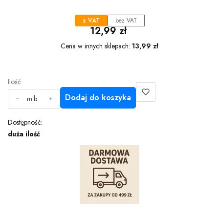
z VAT
bez VAT
Cena
12,99 zł
Cena w innych sklepach:
13,99 zł
Ilość
Dodaj do koszyka
m.b.
Dostępność:
duża ilość