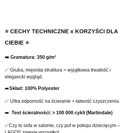
⭐️ CECHY TECHNICZNE x KORZYŚCI DLA
CIEBIE ⭐️
➡️ Gramatura: 350 g/m²
✅ Gruba, mięsista struktura = wyjątkowa trwałość i
elegancki wygląd.
➡️
Skład: 100% Polyester
✅ Ultra odporność na ścieranie + łatwość czyszczenia
➡️
Test ścieralności: > 100 000 cykli (Martindale)
✅Czy to sofa w salonie, czy puf w pokoju dziecięcym –
LAGOS zniesie wszystko!