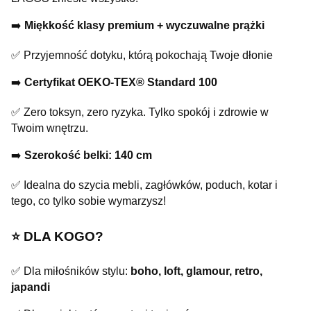
➡️
Miękkość klasy premium + wyczuwalne prążki
✅ Przyjemność dotyku, którą pokochają Twoje dłonie
➡️
Certyfikat OEKO-TEX® Standard 100
✅ Zero toksyn, zero ryzyka. Tylko spokój i zdrowie w
Twoim wnętrzu.
➡️
Szerokość belki: 140 cm
✅ Idealna do szycia mebli, zagłówków, poduch, kotar i
tego, co tylko sobie wymarzysz!
⭐️ DLA KOGO?
✅ Dla miłośników stylu:
boho, loft, glamour, retro,
japandi