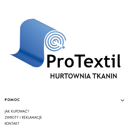
Linki w stopce
POMOC
JAK KUPOWAĆ?
ZWROTY I REKLAMACJE
KONTAKT