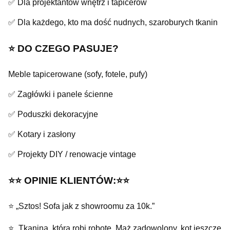
✅ Dla projektantów wnętrz i tapicerów
✅ Dla każdego, kto ma dość nudnych, szaroburych tkanin
⭐️ DO CZEGO PASUJE?
Meble tapicerowane (sofy, fotele, pufy)
✅ Zagłówki i panele ścienne
✅ Poduszki dekoracyjne
✅ Kotary i zasłony
✅ Projekty DIY / renowacje vintage
⭐️⭐️ OPINIE KLIENTÓW:⭐️⭐️
⭐ „Sztos! Sofa jak z showroomu za 10k.”
⭐ „Tkanina, która robi robotę. Mąż zadowolony, kot jeszcze