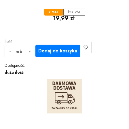
z VAT
bez VAT
Cena
19,99 zł
Ilość
Dodaj do koszyka
m.b.
Dostępność:
duża ilość