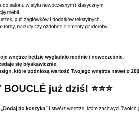
a do salonu w stylu nowoczesnym i klasycznym.
ję mebli.
uszek, puf, zagłówków i dodatków tekstylnych.
 torby, narzuty czy ozdobne elementy garderoby.
oje wnętrze będzie wyglądało modnie i nowocześnie
.
zedaje się błyskawicznie
.
design, które podniosą wartość Twojego wnętrza nawet o 20
 BOUCLÉ już dziś! ⭐️⭐️⭐️
j
„Dodaj do koszyka”
i stwórz wnętrze, które zachwyci Twoich 