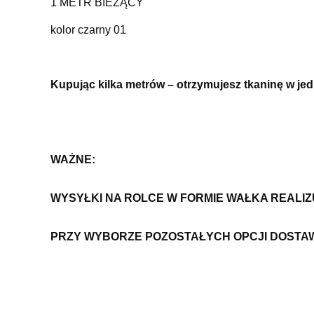
1 METR BIEŻĄCY
kolor czarny 01
Kupując kilka metrów – otrzymujesz tkaninę w je
WAŻNE:
WYSYŁKI NA ROLCE W FORMIE WAŁKA REALI
PRZY WYBORZE POZOSTAŁYCH OPCJI DOSTA