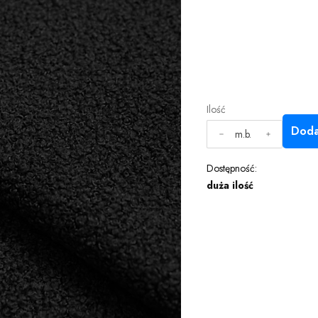
Ilość
Doda
m.b.
Dostępność:
duża ilość