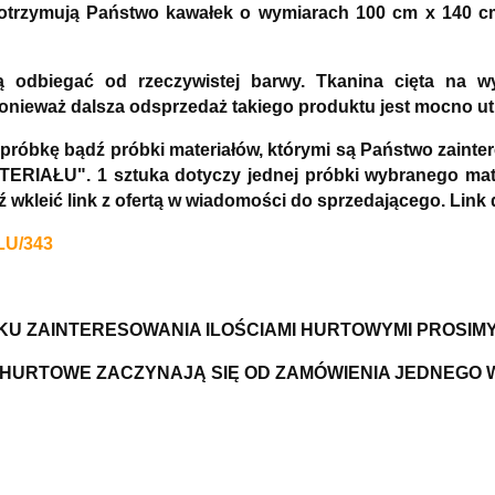
) otrzymują Państwo kawałek o wymiarach 100 cm x 140 c
ą odbiegać od rzeczywistej barwy. Tkanina cięta na 
ponieważ dalsza odsprzedaż takiego produktu jest mocno ut
 próbkę bądź próbki materiałów, którymi są Państwo zai
ERIAŁU". 1 sztuka dotyczy jednej próbki wybranego mate
dź wkleić link z ofertą w wiadomości do sprzedającego. 
LU/343
U ZAINTERESOWANIA ILOŚCIAMI HURTOWYMI PROSIM
HURTOWE ZACZYNAJĄ SIĘ OD ZAMÓWIENIA JEDNEGO