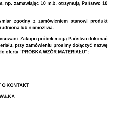
m, np. zamawiając 10 m.b. otrzymują Państwo 10
wymiar zgodny z zamówieniem stanowi produkt
rudniona lub niemożliwa.
nteresowani. Zakupu próbek mogą Państwo dokonać
riału, przy zamówieniu prosimy dołączyć nazwę
Link do oferty "PRÓBKA WZÓR MATERIAŁU":
Y O KONTAKT
 WAŁKA