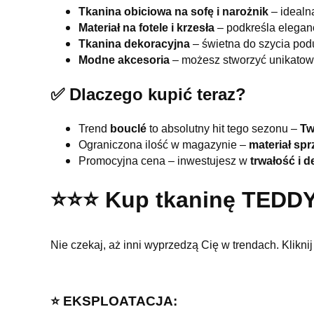
Tkanina obiciowa na sofę i narożnik
– idealn
Materiał na fotele i krzesła
– podkreśla eleganc
Tkanina dekoracyjna
– świetna do szycia pod
Modne akcesoria
– możesz stworzyć unikatowe
✅ Dlaczego kupić teraz?
Trend
bouclé
to absolutny hit tego sezonu –
Tw
Ograniczona ilość w magazynie –
materiał spr
Promocyjna cena – inwestujesz w
trwałość i 
⭐️⭐️⭐️ Kup tkaninę TEDDY
Nie czekaj, aż inni wyprzedzą Cię w trendach. Klikni
⭐️ EKSPLOATACJA: