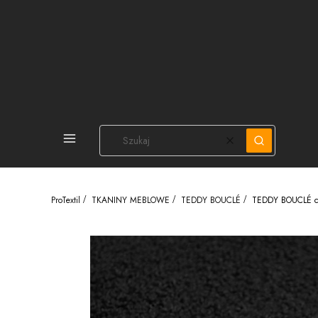
PEŁNA OFERTA
Wyczyść
Szukaj
ProTextil
TKANINY MEBLOWE
TEDDY BOUCLÉ
TEDDY BOUCLÉ c