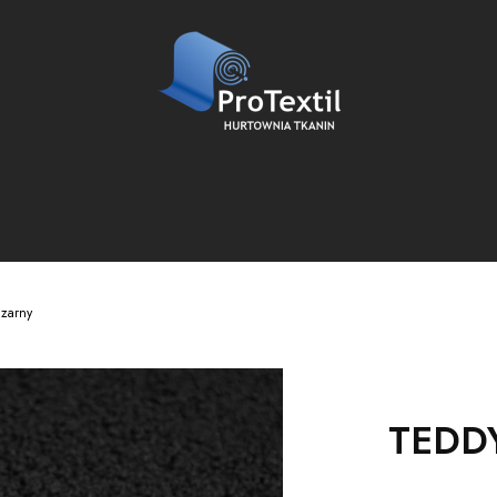
zarny
TEDDY