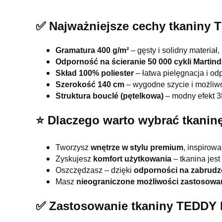
✅ Najważniejsze cechy tkanin
Gramatura 400 g/m²
– gęsty i solidny materiał,
Odporność na ścieranie 50 000 cykli Martind
Skład 100% poliester
– łatwa pielęgnacja i od
Szerokość 140 cm
– wygodne szycie i możliwo
Struktura bouclé (pętelkowa)
– modny efekt 3
⭐️ Dlaczego warto wybrać tkan
Tworzysz
wnętrze w stylu premium
, inspirow
Zyskujesz
komfort użytkowania
– tkanina jest
Oszczędzasz – dzięki
odporności na zabrudze
Masz
nieograniczone możliwości zastosowa
✅ Zastosowanie tkaniny TEDD