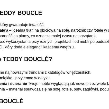
y TEDDY BOUCLÉ
 który gwarantuje trwałość.
ale’a
– idealna tkanina obiciowa na sofę, narożnik czy fotele w 
porność na plamy, co oznacza mniej czasu na sprzątanie.
ść wykorzystania przy różnych projektach: od mebli po poduszk
D, który dodaje elegancji każdemu wnętrzu.
inę TEDDY BOUCLÉ?
ane najnowszymi trendami z katalogów wnętrzarskich.
 miękka i przyjemna w dotyku.
nia i ścieranie
Twoje meble wyglądają jak nowe przez wiele la
nia
– materiał sprawdza się na sofę, fotele, pufy, zagłówki, podu
Y BOUCLÉ