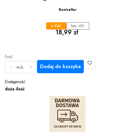
Bestseller
z VAT
bez VAT
Cena
18,99 zł
Ilość
Dodaj do koszyka
m.b.
Dostępność:
duża ilość