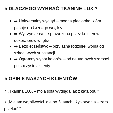
⭐️ DLACZEGO WYBRAĆ TKANINĘ LUX ?
➡️ Uniwersalny wygląd – modna plecionka, która
pasuje do każdego wnętrza
➡️ Wytrzymałość – sprawdzona przez tapicerów i
dekoratorów wnętrz
➡️ Bezpieczeństwo – przyjazna rodzinie, wolna od
szkodliwych substancji
➡️ Ogromny wybór kolorów – od neutralnych szarości
po soczyste akcenty
⭐️ OPINIE NASZYCH KLIENTÓW
⭐ „Tkanina LUX – moja sofa wygląda jak z katalogu!”
⭐ „Miałam wątpliwości, ale po 3 latach użytkowania – zero
przetarć.”