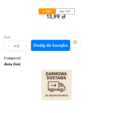
z VAT
bez VAT
Cena
13,99 zł
Ilość
Dodaj do koszyka
m.b.
Dostępność:
duża ilość