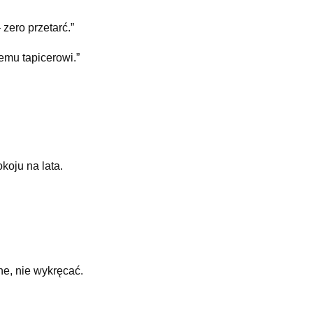
zero przetarć.”
emu tapicerowi.”
okoju na lata.
ne, nie wykręcać.