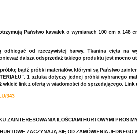
) otrzymują Państwo kawałek o wymiarach 100 cm x 148 c
ą odbiegać od rzeczywistej barwy. Tkanina cięta na 
ponieważ dalsza odsprzedaż takiego produktu jest mocno ut
 próbkę bądź próbki materiałów, którymi są Państwo zai
ERIAŁU". 1 sztuka dotyczy jednej próbki wybranego mate
dź wkleić link z ofertą w wiadomości do sprzedającego. 
LU/343
U ZAINTERESOWANIA ILOŚCIAMI HURTOWYMI PROSIM
HURTOWE ZACZYNAJĄ SIĘ OD ZAMÓWIENIA JEDNEGO