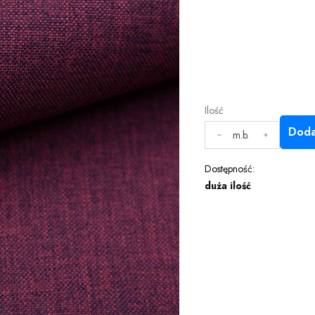
Ilość
Doda
m.b.
Dostępność:
duża ilość