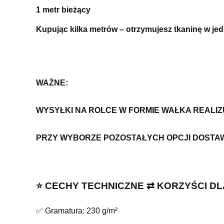
1 metr bieżący
Kupując kilka metrów – otrzymujesz tkaninę w je
WAŻNE:
WYSYŁKI NA ROLCE W FORMIE WAŁKA REALI
PRZY WYBORZE POZOSTAŁYCH OPCJI DOSTA
⭐️ CECHY TECHNICZNE ⇄ KORZYŚCI DL
✅ Gramatura: 230 g/m²