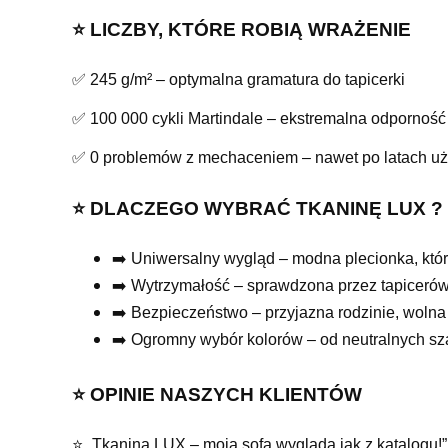
⭐️ LICZBY, KTÓRE ROBIĄ WRAŻENIE
✅ 245 g/m² – optymalna gramatura do tapicerki
✅ 100 000 cykli Martindale – ekstremalna odporność
✅ 0 problemów z mechaceniem – nawet po latach u
⭐️ DLACZEGO WYBRAĆ TKANINĘ LUX ?
➡️ Uniwersalny wygląd – modna plecionka, któ
➡️ Wytrzymałość – sprawdzona przez tapicerów
➡️ Bezpieczeństwo – przyjazna rodzinie, wolna
➡️ Ogromny wybór kolorów – od neutralnych sz
⭐️ OPINIE NASZYCH KLIENTÓW
⭐ „Tkanina LUX – moja sofa wygląda jak z katalogu!”