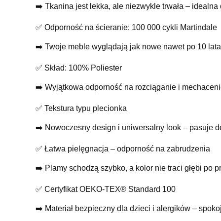
➡️ Tkanina jest lekka, ale niezwykle trwała – idealn
✅ Odporność na ścieranie: 100 000 cykli Martindale
➡️ Twoje meble wyglądają jak nowe nawet po 10 lat
✅ Skład: 100% Poliester
➡️ Wyjątkowa odporność na rozciąganie i mechacenie
✅ Tekstura typu plecionka
➡️ Nowoczesny design i uniwersalny look – pasuje d
✅ Łatwa pielęgnacja – odporność na zabrudzenia
➡️ Plamy schodzą szybko, a kolor nie traci głębi po p
✅ Certyfikat OEKO-TEX® Standard 100
➡️ Materiał bezpieczny dla dzieci i alergików – spokoj