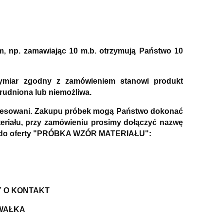
m, np. zamawiając 10 m.b. otrzymują Państwo 10
wymiar zgodny z zamówieniem stanowi produkt
rudniona lub niemożliwa.
nteresowani. Zakupu próbek mogą Państwo dokonać
riału, przy zamówieniu prosimy dołączyć nazwę
Link do oferty "PRÓBKA WZÓR MATERIAŁU":
Y O KONTAKT
 WAŁKA