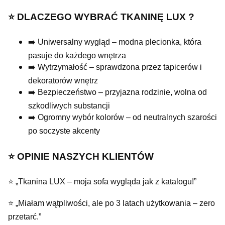
⭐️ DLACZEGO WYBRAĆ TKANINĘ LUX ?
➡️ Uniwersalny wygląd – modna plecionka, która
pasuje do każdego wnętrza
➡️ Wytrzymałość – sprawdzona przez tapicerów i
dekoratorów wnętrz
➡️ Bezpieczeństwo – przyjazna rodzinie, wolna od
szkodliwych substancji
➡️ Ogromny wybór kolorów – od neutralnych szarości
po soczyste akcenty
⭐️ OPINIE NASZYCH KLIENTÓW
⭐ „Tkanina LUX – moja sofa wygląda jak z katalogu!”
⭐ „Miałam wątpliwości, ale po 3 latach użytkowania – zero
przetarć.”