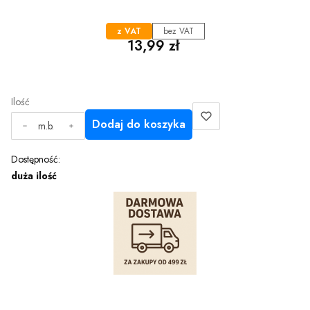
z VAT
bez VAT
Cena
13,99 zł
Ilość
Dodaj do koszyka
m.b.
Dostępność:
duża ilość