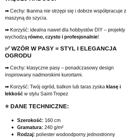
➡ Cechy: tkanina nie strzępi się i dobrze współpracuje z
maszyną do szycia.
➡ Korzyść: idealna nawet dla hobbystów DIY – projekty
wychodzą
równo, czysto i profesjonalnie
!
✅ WZÓR W PASY = STYL I ELEGANCJA
OGRODU
➡ Cechy: klasyczne pasy – ponadczasowy design
inspirowany nadmorskimi kurortami.
➡ Korzyść: Twój ogród, balkon lub taras zyska
klasę i
lekkość
w stylu Saint-Tropez
⭐️ DANE TECHNICZNE:
Szerokość:
160 cm
Gramatura:
240 g/m²
Rodzaj:
poliester wodoodporny jednostronny