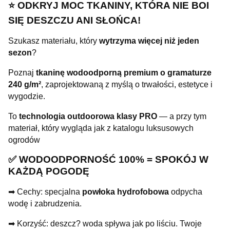
⭐️ ODKRYJ MOC TKANINY, KTÓRA NIE BOI
SIĘ DESZCZU ANI SŁOŃCA!
Szukasz materiału, który
wytrzyma więcej niż jeden
sezon
?
Poznaj
tkaninę wodoodporną premium o gramaturze
240 g/m²
, zaprojektowaną z myślą o trwałości, estetyce i
wygodzie.
To
technologia outdoorowa klasy PRO
— a przy tym
materiał, który wygląda jak z katalogu luksusowych
ogrodów
✅ WODOODPORNOŚĆ 100% = SPOKÓJ W
KAŻDĄ POGODĘ
➡ Cechy: specjalna
powłoka hydrofobowa
odpycha
wodę i zabrudzenia.
➡ Korzyść: deszcz? woda spływa jak po liściu. Twoje