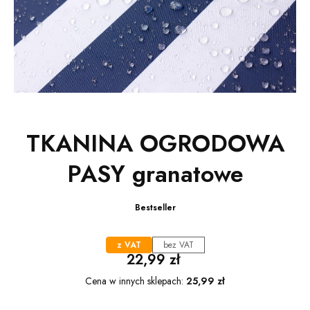
TKANINA OGRODOWA
PASY granatowe
Bestseller
z VAT
bez VAT
Cena
22,99 zł
Cena w innych sklepach:
25,99 zł