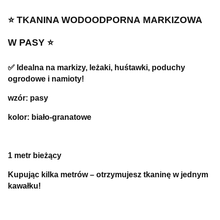
⭐️ TKANINA WODOODPORNA
MARKIZOWA
W PASY ⭐️
✅ Idealna na markizy, leżaki, huśtawki, poduchy
ogrodowe i namioty!
wzór: pasy
kolor: biało-granatowe
1 metr bieżący
Kupując kilka metrów – otrzymujesz tkaninę w jednym
kawałku!