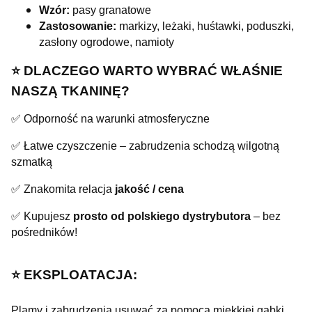
Wzór:
pasy granatowe
Zastosowanie:
markizy, leżaki, huśtawki, poduszki,
zasłony ogrodowe, namioty
⭐️ DLACZEGO WARTO WYBRAĆ WŁAŚNIE
NASZĄ TKANINĘ?
✅ Odporność na warunki atmosferyczne
✅ Łatwe czyszczenie – zabrudzenia schodzą wilgotną
szmatką
✅ Znakomita relacja
jakość / cena
✅ Kupujesz
prosto od polskiego dystrybutora
– bez
pośredników!
⭐️ EKSPLOATACJA:
Plamy i zabrudzenia usuwać za pomocą miękkiej gąbki