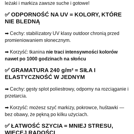
leżaki i markiza zawsze suche i gotowe!
✅ ODPORNOŚĆ NA UV = KOLORY, KTÓRE
NIE BLEDNĄ
➡ Cechy: stabilizatory UV klasy outdoor chronią przed
promieniowaniem słonecznym.
➡ Korzyść: tkanina
nie traci intensywności kolorów
nawet po 1000 godzinach na słońcu
✅ GRAMATURA 240 g/m² = SIŁA I
ELASTYCZNOŚĆ W JEDNYM
➡ Cechy: gęsty splot poliestrowy, odporny na rozciąganie i
przetarcia.
➡ Korzyść: możesz szyć markizy, pokrowce, huśtawki —
bez obawy, że pękną po kilku użyciach.
✅ ŁATWOŚĆ SZYCIA = MNIEJ STRESU,
WIĘCEJ RADOŚCI