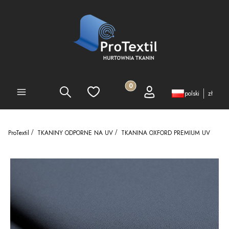
Produkty w koszyku: 0. Zobacz 
Szukaj
Ulubione
Koszyk
Zaloguj się
PEŁNA OFERTA
polski
zł
ProTextil
TKANINY ODPORNE NA UV
TKANINA OXFORD PREMIUM UV