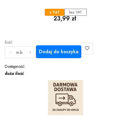
z VAT
bez VAT
Cena
23,99 zł
Ilość
Dodaj do koszyka
m.b.
Dostępność:
duża ilość