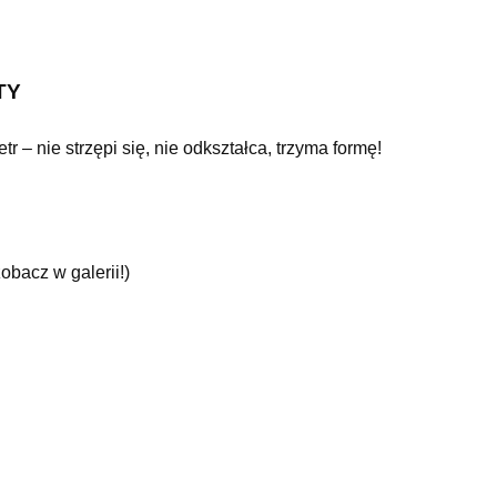
TY
 – nie strzępi się, nie odkształca, trzyma formę!
obacz w galerii!)