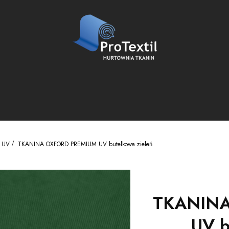
 UV
TKANINA OXFORD PREMIUM UV butelkowa zieleń
TKANINA
UV b