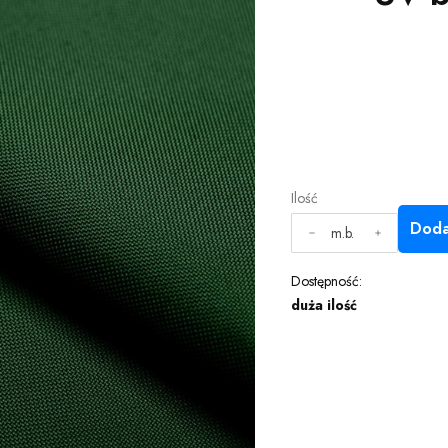
Ilość
Doda
m.b.
Dostępność:
duża ilość