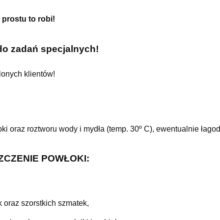
prostu to robi!
o zadań specjalnych!
lonych klientów!
i oraz roztworu wody i mydła (temp. 30º C), ewentualnie łag
ZCZENIE POWŁOKI:
 oraz szorstkich szmatek,