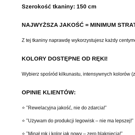
Szerokość tkaniny: 150 cm
NAJWYŻSZA JAKOŚĆ = MINIMUM STRA
Z tej tkaniny naprawdę wykorzystujesz każdy centymetr
KOLORY DOSTĘPNE OD RĘKI!
Wybierz spośród kilkunastu, intensywnych kolorów (z
OPINIE KLIENTÓW:
⭐ "Rewelacyjna jakość, nie do zdarcia!"
⭐ "Używam do produkcji legowisk – nie ma lepszej!"
⭐ "Minął rok i kolor jak nowy – zero blaknięcia!"