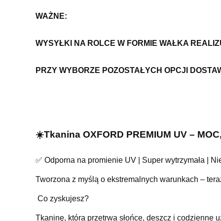
WAŻNE:
WYSYŁKI NA ROLCE W FORMIE WAŁKA REALI
PRZY WYBORZE POZOSTAŁYCH OPCJI DOSTA
☀️Tkanina OXFORD PREMIUM UV – MO
✅ Odporna na promienie UV | Super wytrzymała | Nie
Tworzona z myślą o ekstremalnych warunkach – teraz 
️ Co zyskujesz?
Tkaninę, która przetrwa słońce, deszcz i codzie