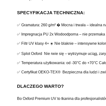
SPECYFIKACJA TECHNICZNA:
✅ Gramatura: 260 g/m² � Mocna i trwała – idealna n
✅ Impregnacja PU 2x Wodoodporna – nie przemaka n
✅ Filtr UV klasy 4+ ☀️ Nie blaknie – intensywne kolor
✅ Splot Oxford Nie rwie się – wytrzymuje uciąg, zary
✅ Temperatura użytkowania: od -30°C do +70°C Cało
✅ Certyfikat OEKO-TEX® Bezpieczna dla ludzi i zwier
DLACZEGO WARTO?
Bo Oxford Premium UV to tkanina dla profesjonalistó