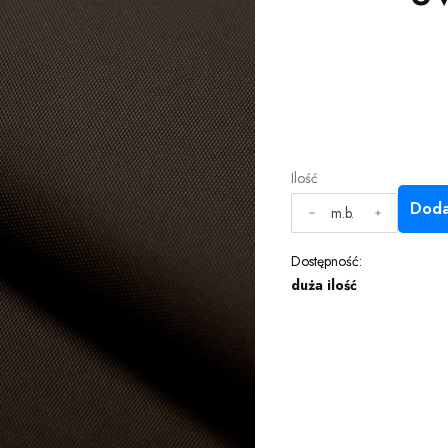
Ilość
Doda
m.b.
Dostępność:
duża ilość