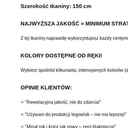
Szerokość tkaniny: 150 cm
NAJWYŻSZA JAKOŚĆ = MINIMUM STRA
Z tej tkaniny naprawdę wykorzystujesz każdy centymetr
KOLORY DOSTĘPNE OD RĘKI!
Wybierz spośród kilkunastu, intensywnych kolorów (z
OPINIE KLIENTÓW:
⭐ "Rewelacyjna jakość, nie do zdarcia!"
⭐ "Używam do produkcji legowisk – nie ma lepszej!"
⭐ "Minął rok i kolor jak nowy – zero blaknięcia!"