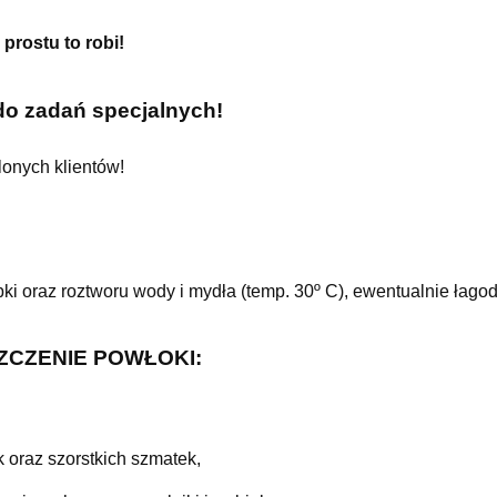
prostu to robi!
o zadań specjalnych!
lonych klientów!
i oraz roztworu wody i mydła (temp. 30º C), ewentualnie łag
ZCZENIE POWŁOKI:
 oraz szorstkich szmatek,