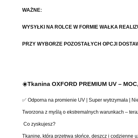
WAŻNE:
WYSYŁKI NA ROLCE W FORMIE WAŁKA REALI
PRZY WYBORZE POZOSTAŁYCH OPCJI DOSTA
☀️Tkanina OXFORD PREMIUM UV – MO
✅ Odporna na promienie UV | Super wytrzymała | Nie
Tworzona z myślą o ekstremalnych warunkach – teraz 
️ Co zyskujesz?
Tkaninę, która przetrwa słońce, deszcz i codzie