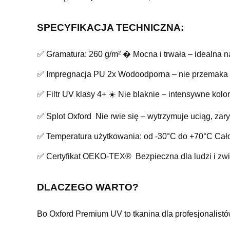
SPECYFIKACJA TECHNICZNA:
✅ Gramatura: 260 g/m² � Mocna i trwała – idealna n
✅ Impregnacja PU 2x Wodoodporna – nie przemaka n
✅ Filtr UV klasy 4+ ☀️ Nie blaknie – intensywne kolor
✅ Splot Oxford Nie rwie się – wytrzymuje uciąg, zary
✅ Temperatura użytkowania: od -30°C do +70°C Cało
✅ Certyfikat OEKO-TEX® Bezpieczna dla ludzi i zwier
DLACZEGO WARTO?
Bo Oxford Premium UV to tkanina dla profesjonalistó