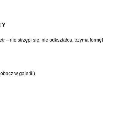
TY
 – nie strzępi się, nie odkształca, trzyma formę!
obacz w galerii!)