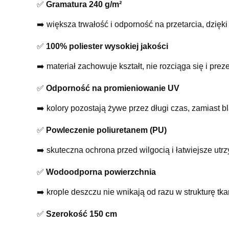
✅
Gramatura 240 g/m²
➡️ większa trwałość i odporność na przetarcia, dzięk
✅
100% poliester wysokiej jakości
➡️ materiał zachowuje kształt, nie rozciąga się i pr
✅
Odporność na promieniowanie UV
➡️ kolory pozostają żywe przez długi czas, zamiast b
✅
Powleczenie poliuretanem (PU)
➡️ skuteczna ochrona przed wilgocią i łatwiejsze utr
✅
Wodoodporna powierzchnia
➡️ krople deszczu nie wnikają od razu w strukturę tk
✅
Szerokość 150 cm