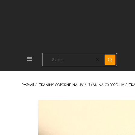
PEŁNA OFERTA
Wyczyść
Szukaj
ProTextil
TKANINY ODPORNE NA UV
TKANINA OXFORD UV
TKA