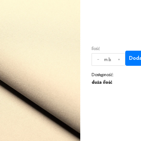
Ilość
Doda
m.b.
Dostępność:
duża ilość