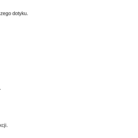
szego dotyku.
.
cji.