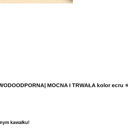
+ WODOODPORNA| MOCNA I TRWAŁA kolor ecru
⭐
dnym kawałku!