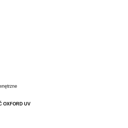
wnętrzne
Ć OXFORD UV