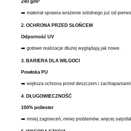
240 g/m²
➡️ materiał sprawia wrażenie solidnego już od pierw
2. OCHRONA PRZED SŁOŃCEM
Odporność UV
➡️ gotowe realizacje dłużej wyglądają jak nowe.
3. BARIERA DLA WILGOCI
Powłoka PU
➡️ większa ochrona przed deszczem i zachlapaniami
4. DŁUGOWIECZNOŚĆ
100% poliester
➡️ mniej zagnieceń, mniej problemów, więcej satysfak